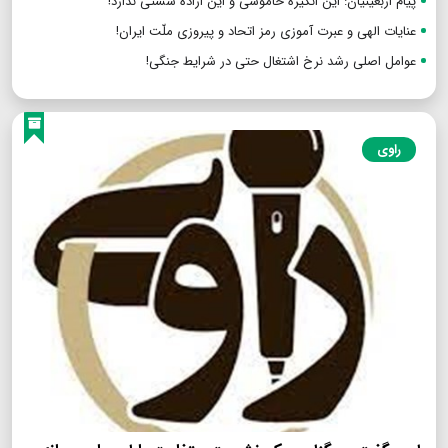
راهپیمائی اقتدار آفرین اربعین؛ نماد قیام حق علیه باطل!
علماء دین پیشگامان مبارزات مردمی در ایران!
پیام اربعینیان: این انگیزه خاموشی و این اراده سستی ندارد!
عنایات الهی و عبرت آموزی رمز اتحاد و پیروزی ملّت ایران!
عوامل اصلی رشد نرخ اشتغال حتی در شرایط جنگی!
راوی