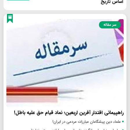
|
|
|
|
۱
۲
۳
۴
۵
…
بعدی
انتها
جستجو بر
جستجو
اساس تاریخ
سر مقاله