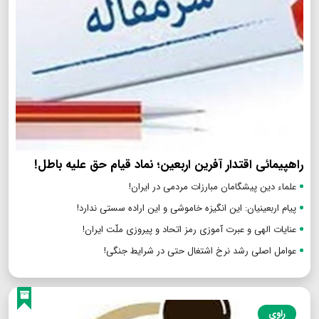
راهپیمائی اقتدار آفرین اربعین؛ نماد قیام حق علیه باطل!
علماء دین پیشگامان مبارزات مردمی در ایران!
پیام اربعینیان: این انگیزه خاموشی و این اراده سستی ندارد!
عنایات الهی و عبرت آموزی رمز اتحاد و پیروزی ملّت ایران!
عوامل اصلی رشد نرخ اشتغال حتی در شرایط جنگی!
راوی