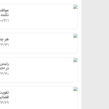
مواظب
نکنند
۰۰/۴/۱
هر چه 
۰/۳/۳۱
رئیس ج
در اختی
/۳/۳۰
تقویت
قضائی
/۳/۲۹