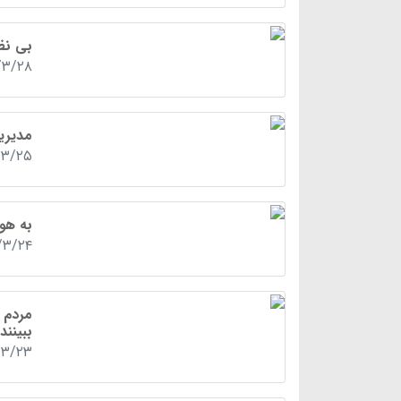
بی نظ
/۳/۲۸
مدیری
/۳/۲۵
به هو
/۳/۲۴
مردم ا
ببینند
/۳/۲۳