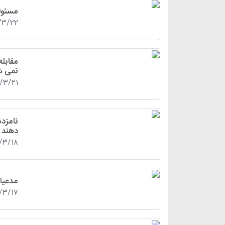
مسئول
/۳/۲۲
مقابل
نمی ش
۰/۳/۲۱
نامزد
دهند
۰/۳/۱۸
مدعیا
۰/۳/۱۷