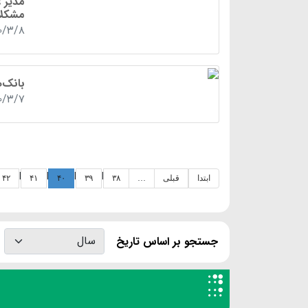
مدیر ع
مشکل
۰/۳/۸
بانک‌ه
۰/۳/۷
|
|
|
|
ابتدا
قبلی
…
۳۸
۳۹
۴۰
۴۱
۴۲
جستجو بر اساس تاریخ