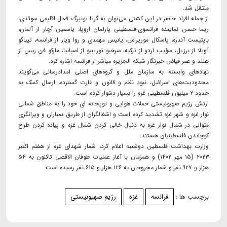
منتقل شد.
از جمله افراد حاضر در این کشتی می‌توان به گرتا تونبرگ فعال اقلیمی سوئدی،
ریما حسن نماینده فرانسوی-فلسطینی پارلمان اروپا، یاسمین آچار از آلمان،
باپتیست آندره، پاسکال موریراس، یانیس مهمدی و روا ویار از فرانسه، تییاگو
آویلا از برزیل، سؤیب اردو از ترکیه، سرخیو توریبیو از اسپانیا، مارکو فن رنس از
هلند و عمر فیاض خبرنگار شبکه الجزیره مباشر از فرانسه اشاره کرد.
نهادهای وابسته به سازمان ملل و گروه‌های اصلی امدادرسانی می‌گویند
محدودیت‌های اسرائیل، نبود نظم و قانون و غارت گسترده، ارسال کمک به
حدود ۲ میلیون فلسطینی غزه را بسیار دشوار کرده است.
ارتش رژیم صهیونیستی حملات هوایی و توپخانه ای خود را به مناطق شمالی
نوار غزه و شهر غزه تشدید کرده است و اشغالگران از طریق بمباران و ویرانگری
متوالی در شمال نوار غزه به دنبال خالی کردن شمال غزه و پیاده کردن طرح
کوچاندن فلسطینیان هستند.
وزارت بهداشت فلسطین دوشنبه اعلام کرد، شمار شهدای غزه از هفتم اکتبر
۲۰۲۳ (۱۵ مهر ۱۴۰۲) و همزمان با آغاز عملیات طوفان الاقصی تاکنون به ۵۴
هزار و ۹۲۷ نفر و شمار مجروحان به ۱۲۶ هزار و ۶۱۵ نفر رسیده است.
برچسب ها :
فرانسه
غزه
رژیم صهیونیستی