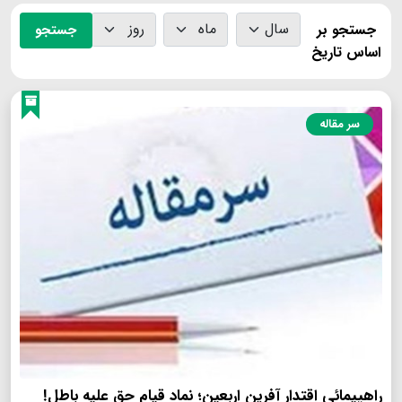
جستجو بر
جستجو
اساس تاریخ
سر مقاله
راهپیمائی اقتدار آفرین اربعین؛ نماد قیام حق علیه باطل!