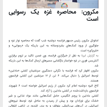
مکرون: محاصره غزه یک رسوایی
است
امانوئل مکرون رئیس جمهور فرانسه دوشنبه شب گفت که محاصره نوار غزه و
جلوگیری از ورود کمک‌های بشردوستانه به این باریکه یک «رسوایی» و
«شرم‌آور» است.
به گزارش ایرنا
به نقل از خبرگزاری فرانسه، وی ضمن تاکید بر لزوم برقراری
آتش‌بس فوری در غزه خواستار بازگشایی مسیرهای ارسال کمک‌ها به این باریکه
شد.
مکرون اظهار کرد که فرانسه با نگرانی دستگیری سرنشینان کشتی «مادلین»
توسط اسرائیل را دنبال می‌کند. ۶ تن از ۱۲ سرنشین این کشتی فرانسوی
هستند.
کاخ الیزه دوشنبه اعلام کرد مکرون از رژیم اسرائیل خواسته است ۶ شهروند
فرانسوی بازداشت‌شده در کشتی مادلین را آزاد کند.
کشتی مادلین با پرچم انگلیس، حامل کمک‌هایی مانند مواد غذایی و شیر
خشک برای نوزادان بود و پیش از رسیدن به ساحل غزه، توسط نیروهای
اسرائیلی در آب‌های بین‌المللی متوقف و به بندر اشدود در اراضی اشغالی