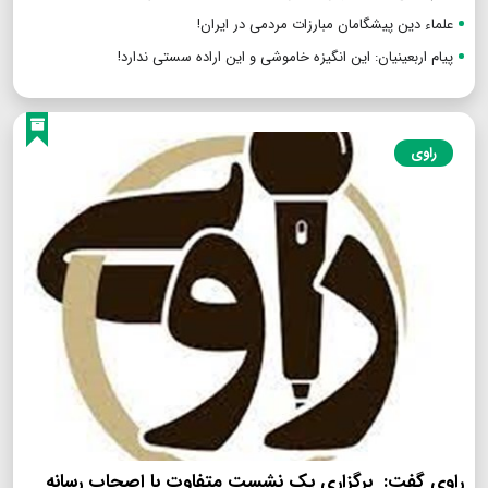
علماء دین پیشگامان مبارزات مردمی در ایران!
پیام اربعینیان: این انگیزه خاموشی و این اراده سستی ندارد!
راوی
راوی گفت: برگزاری یک نشست متفاوت با اصحاب رسانه