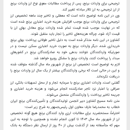
ترجیحی برای واردات برنج، پس از پرداخت مطالبات معوق نوع ارز واردات برنج
از ارز ترجیحی به ارز تالار مبادله تغییر کند.
وی در این نامه توضیح داده است که معطلی و تاخیر چند ماهه تخصیص ارز
ترجیحی برای واردات برنج موجب افزایش هزینه‌ خرید اعتباری برنج شده است
که در نهایت موجب شده قیمت تمام شده واردات برنج معادل بهای ارز با
قیمت آزاد شود، چراکه هزینه‌های تاخیر را تجار باید متقبل شوند.
کشاورز در این نامه متذکر شده است به دلیل تاخیر طولانی پرداخت بهای برنج
خریداری شده، دیگر واردات برنج به صورت خرید اعتباری ممکن نیست و در
صورتیکه واردکنندگان نتوانند بدهی خود به صادرکنندگان برنج در کشورهای
مبداء را پرداخت کنند، واردات برنج با مشکل روبرو خواهد شد.
لازم به توضیح است تخصیص ارز برنج از شهریور ماه سال گذشته متوقف شده
و این در حالی است که برخی واردکنندگان بیشتر از یک سال ارز واردات برنج را
دریافت نکرده‌اند.
گفتنی است، واردات اعتباری برنج با سرمایه تجار و از محل تسهیلات بانکی، ارز
صرافی یا اعتبار نزد تاجر صادرکننده انجام می‌شود و هزینه خرید اعتباری و
جریمه تاخیر پرداخت را واردکنندگان متحمل می‌شوند.
متن نامه مسیح کشاورز دبیر انجمن تولیدکنندگان و تأمین‌کنندگان برنج ایران
خطاب به محمدرضا عارف معاون اول رئیس‌جمهور به شرح زیر است؛
احتراماً، مستحضرید برای مطالبات ارزی وارد کنندگان برنج هیچ گونه تخصیص
ارز از شهریور ماه سال ۱۴۰۳ تا کنون انجام نشده و همچنین با توجه به این
مهم که متأسفانه بعد از گذشت بیش از ۴۰ روز از ارسال نظر دستگاه به بانک