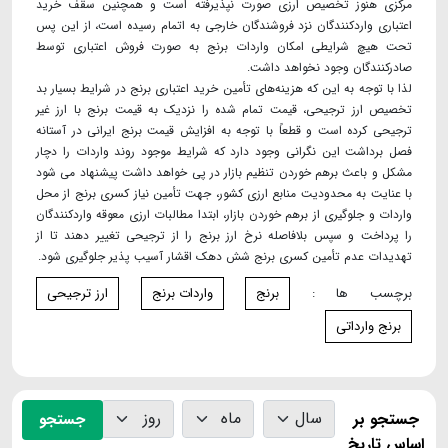
مرکزی هنوز تخصیص ارزی صورت نپذیرفته است و همچنین سقف خرید
اعتباری واردکنندگان نزد فروشندگان خارجی به اتمام رسیده است، از این پس
تحت هیچ شرایطی امکان واردات برنج به صورت فروش اعتباری توسط
صادرکنندگان وجود نخواهد داشت.
لذا با توجه به این که هزینه‌های تأمین خرید اعتباری برنج در شرایط بسیار بد
تخصیص ارز ترجیحی، قیمت تمام شده را نزدیک به قیمت برنج با ارز غیر
ترجیحی کرده است و قطعاً با توجه به افزایش قیمت برنج ایرانی در آستانه
فصل برداشت این نگرانی وجود دارد که شرایط موجود روند واردات را دچار
مشکل و باعث برهم خوردن تنظیم بازار در پی خواهد داشت پیشنهاد می شود
با عنایت به محدودیت منابع ارزی کشور، جهت تأمین نیاز کسری برنج از محل
واردات و جلوگیری از برهم خوردن بازار، ابتدا مطالبات ارزی معوقه واردکنندگان
را پرداخت و سپس بلافاصله نرخ ارز برنج را از ترجیحی تغییر دهند تا از
تهدیدات عدم تأمین کسری برنج شش دهک اقشار آسیب پذیر جلوگیری شود.
برچسب ها :
برنج
واردات برنج
ارز ترجیحی
برنج وارداتی
جستجو بر
جستجو
اساس تاریخ