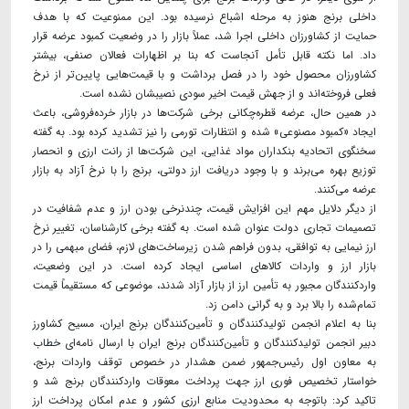
داخلی برنج هنوز به مرحله اشباع نرسیده بود. این ممنوعیت که با هدف
حمایت از کشاورزان داخلی اجرا شد، عملاً بازار را در وضعیت کمبود عرضه قرار
داد. اما نکته قابل تأمل آنجاست که بنا بر اظهارات فعالان صنفی، بیشتر
کشاورزان محصول خود را در فصل برداشت و با قیمت‌هایی پایین‌تر از نرخ
فعلی فروخته‌اند و از جهش قیمت اخیر سودی نصیبشان نشده است.
در همین حال، عرضه قطره‌چکانی برخی شرکت‌ها در بازار خرده‌فروشی، باعث
ایجاد «کمبود مصنوعی» شده و انتظارات تورمی را نیز تشدید کرده بود. به گفته
سخنگوی اتحادیه بنکداران مواد غذایی، این شرکت‌ها از رانت ارزی و انحصار
توزیع بهره می‌برند و با وجود دریافت ارز دولتی، برنج را با نرخ آزاد به بازار
عرضه می‌کنند.
از دیگر دلایل مهم این افزایش قیمت، چندنرخی بودن ارز و عدم شفافیت در
تصمیمات تجاری دولت عنوان شده است. به گفته برخی کارشناسان، تغییر نرخ
ارز نیمایی به توافقی، بدون فراهم شدن زیرساخت‌های لازم، فضای مبهمی را در
بازار ارز و واردات کالاهای اساسی ایجاد کرده است. در این وضعیت،
واردکنندگان مجبور به تأمین ارز از بازار آزاد شدند، موضوعی که مستقیماً قیمت
تمام‌شده را بالا برد و به گرانی دامن زد.
بنا به اعلام انجمن تولیدکنندگان و تأمین‌کنندگان برنج ایران، مسیح کشاورز
دبیر انجمن تولیدکنندگان و تأمین‌کنندگان برنج ایران با ارسال نامه‌ای خطاب
به معاون اول رئیس‌جمهور ضمن هشدار در خصوص توقف واردات برنج،
خواستار تخصیص فوری ارز جهت پرداخت معوقات واردکنندگان برنج شد و
تاکید کرد: باتوجه به محدودیت منابع ارزی کشور و عدم امکان پرداخت ارز