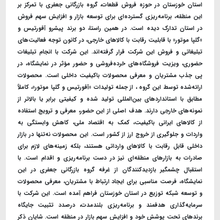
استان خوزستان در حوزه فروش قطعات، گروه بازرگانی جعفری با تمرکز بر
این منطقه، برنامه‌ریزی گسترده‌ای برای توسعه بازار و افزایش سهم فروش
در استان تدارک دیده است. در همین راستا، دو برند پیشرو آفورتیس و
«گلپا موتور» با قابلیت رقابت با کالاهای خارجی، در کانون توجه فعالیت‌های
تبلیغاتی و فروش این شرکت قرار گرفته‌اند. این شرکت با انجام تبلیغات
حضوری، ویزیت فروشگاه‌های خرده‌فروشی و حضور مؤثر در نمایشگاه، در
پی جذب مشتریان و معرفی محصولات باکیفیت داخلی است. محصولات
ارائه‌شده توسط این گروه ، از جمله تولیدات «آفورتیس و گلپا موتور»، کاملاً
مطابق با استانداردهای بین‌المللی تولید شده و کیفیتی برابر یا بالاتر از
نمونه‌های خارجی دارند. هدف اصلی از این حضور، معرفی و ترویج استفاده
از کالاهای ایرانی باکیفیت، کمک به اقتصاد ملی، کاهش وابستگی به
واردات و جلوگیری از خروج ارز از کشور است. این محصولات نه‌تنها در بازار
داخلی قابل رقابت با کالاهای وارداتی هستند، بلکه زمینه‌های لازم برای
صادرات به بازارهای منطقه‌ای نیز در دست برنامه‌ریزی و اقدام است. با
استقبال چشمگیر بازدیدکنندگان از غرفه گروه بازرگانی جعفری در این
نمایشگاه، فرصت مناسبی برای ایجاد ارتباط با مشتریان، معرفی محصولات
و توسعه شبکه توزیع در استان خوزستان فراهم آمده است. این شرکت با
سرمایه‌گذاری هدفمند و برنامه‌ریزی بلندمدت، درصدد تثبیت جایگاه
برندهای تحت پوشش خود و افزایش سهم بازار در منطقه است. شایان ذکر