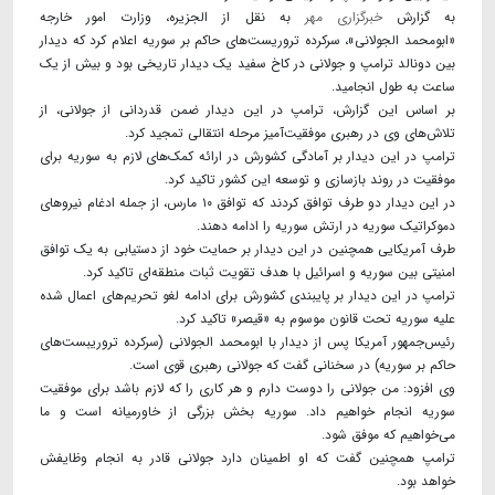
به گزارش
خبرگزاری مهر
به نقل از الجزیره، وزارت امور خارجه
«ابومحمد الجولانی»، سرکرده تروریست‌های حاکم بر سوریه اعلام کرد که دیدار
بین دونالد ترامپ و جولانی در کاخ سفید یک دیدار تاریخی بود و بیش از یک
ساعت به طول انجامید.
بر اساس این گزارش، ترامپ در این دیدار ضمن قدردانی از جولانی، از
تلاش‌های وی در رهبری موفقیت‌آمیز مرحله انتقالی تمجید کرد.
ترامپ در این دیدار بر آمادگی کشورش در ارائه کمک‌های لازم به سوریه برای
موفقیت در روند بازسازی و توسعه این کشور تاکید کرد.
در این دیدار دو طرف توافق کردند که توافق ۱۰ مارس، از جمله ادغام نیروهای
دموکراتیک سوریه در ارتش سوریه را ادامه دهند.
طرف آمریکایی همچنین در این دیدار بر حمایت خود از دستیابی به یک توافق
امنیتی بین سوریه و اسرائیل با هدف تقویت ثبات منطقه‌ای تاکید کرد.
ترامپ در این دیدار بر پایبندی کشورش برای ادامه لغو تحریم‌های اعمال شده
علیه سوریه تحت قانون موسوم به «قیصر» تاکید کرد.
رئیس‌جمهور آمریکا پس از دیدار با ابومحمد الجولانی (سرکرده تروریبست‌های
حاکم بر سوریه) در سخنانی گفت که جولانی رهبری قوی است.
وی افزود: من جولانی را دوست دارم و هر کاری را که لازم باشد برای موفقیت
سوریه انجام خواهیم داد. سوریه بخش بزرگی از خاورمیانه است و ما
می‌خواهیم که موفق شود.
ترامپ همچنین گفت که او اطمینان دارد جولانی قادر به انجام وظایفش
خواهد بود.