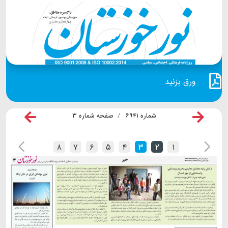
ورق بزنید
شماره ۶۹۴۱
صفحه شماره ۳
۸
۷
۶
۵
۴
۳
۲
۱