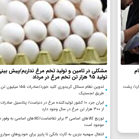
م
مشکلی در تامین و تولید تخم مرغ نداریم/پیش بین
تولید ۹۵ هزار تن تخم مرغ در مرداد
گزاری بیش از ۵ تیم را ندارد/ پشت
تدوین نظام مسائل کریدوری کلید خورد/صادرات ۵
طریق لجستیک
ایران جزء ۱۰ کشور تولیدکننده مرغ در دنیاست/ پتانسیل صادر
از ۳۰۰ هزار تن مرغ در سال وجود دارد
توزیع کالاهای اساسی ۳ برابر تقاضاست/کالاهای اساسی به وفور 
موجود است
انتقال سهمیه بنزین به کارت بانکی تا پاییز برای خودروهای سواری