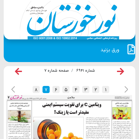
ورق بزنید
شماره ۶۹۴۱
صفحه شماره ۷
۸
۷
۶
۵
۴
۳
۲
۱