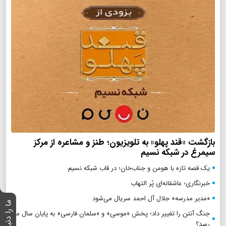
بازگشت «قند پهلو» به تلویزیون؛ طنز و مشاعره از مرکز
سیمرغ در شبکه نسیم
یک قصه تازه با هومن و جناب‌خان؛ در قاب شبکه نسیم
خبرنگاری؛ عاشقانه‌ای پُر التهاب
«مدیر مدرسه» جلال آل احمد سریال می‌شود
جنگ آنتن را تغییر داد؛ پخش «موسی» و «سلمان فارسی» به پایان سال می
رسد؟