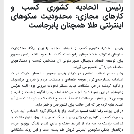
رئیس اتحادیه کشوری کسب و
کارهای مجازی: محدودیت‌ سکوهای
اینترنتی طلا همچنان پابرجاست
رئیس اتحادیه کشوری کسب و کارهای مجازی با بیان اینکه محدودیت‌
سکوهای اینترنتی طلا همچنان پابرجاست، گفت: با وجود تاکید رئیس جمهور
برای توسعه اقتصاد دیجیتال، هنوز متولی آن مشخص نیست و دستگاههای
مختلف درباره آن تصمیم می گیرند.
رهبر معظم انقلاب اسلامی در دیدار رئیس جمهور و اعضای هیات دولت
اقدامات بسیار جدی‌تر در عرصه اقتصادی و معیشت مردم را ضروری برشمردند
و تأکید کردند: در حل مشکلات نباید منتظر تحولات بیرونی بود؛ البته هرکس
وظیفه‌ای در این زمینه دارد انجام می‌دهد اما باید با انگیزه و همت و امید و
روحیه‌ی کار و تلاش، بر حالت «نه جنگ نه صلح» که دشمن درصدد تحمیل آن
است، غلبه کرد؛ چرا که این حالت برای کشور ضرر و خطر دارد.
در این پیوند،
رضا الفت نسب
در گفت وگو با خبرنگار گروه اقتصادی
ایرنا
درباره
وضعیت کسب و کارهای دیجیتال پس از جنگ تحمیلی ۱۲ روزه اظهار داشت: با
گذشت نزدیک به سه ماه از شرایط جنگ و عادی شدن زندگی روزمره مردم،
درگاههای بانکی سکوهای اینترنتی فروش طلا بسته است و این روند مشکلاتی