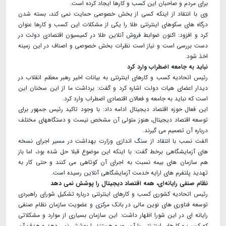
برای مردم و صاحبان این کسب و کارها ایجاد کرده است.
وی با انتقاد از اینکه کسی از بخش خصوصی حمایت نمی کند، بسته شدن
درگاه های سکوهای اینترنتی طلا را یکی از مشکلات این کسب و کارها عنوان
کرد و افزود: اکنون ضوابط فروش آنلاین طلا در کمیسیون اقتصادی دولت در
دست بررسی است و نیاز است نظرات بخش خصوصی و اصناف در این زمینه
اخذ شود.
نباید به جامعه اضطراب وارد کرد
رئیس اتحادیه کسب و کارهای اینترنتی به بیانات اخیر رهبر معظم انقلاب در
دیدار اعضای هیات دولت اشاره کرد و گفت: برداشت ما از این سخنان این
است که نباید به جامعه و فعالان اقتصادی اضطراب وارد کرد.
این فعال حوزه اقتصاد دیجیتال ادامه داد: با وجود تاکید رئیس جمهور برای
توسعه اقتصاد دیجیتال، هنوز متولی آن مشخص نیست و دستگاههای مختلف
درباره آن تصمیم می گیرند.
الفت نسب با انتقاد از سنگ اندازی وزارت بهداشت در مسیر اجرای نسخه
های آزمایشگاهی برخط گفت: با اینکه این موضوع قبلا حل شده بود، اما باز
هم سازمان های بیمه نسبت به اجرای آن کوتاهی می کنند و حتی کار به
تهدید پلتفرم های ارایه خدمت آزمایشگاهی آنلاین رسیده است.
نظام صنفی رایانه‌ای، همه اقتصاد دیجیتال را پوشش نمی دهد
رئیس اتحادیه کشوری کسب و کارهای اینترنتی درباره تشکیل شورای راهبردی
توسعه فناوری های نوین مالی در بانک مرکزی و عضویت سازمان نظام صنفی
رایانه ای در این شورا اظهار داشت: این سازمان بسیاری از موارد و مشکلاتی
که کسب و کارهای اینترنتی با آن روبرو هستند را پوشش نمی دهد و هدف آن