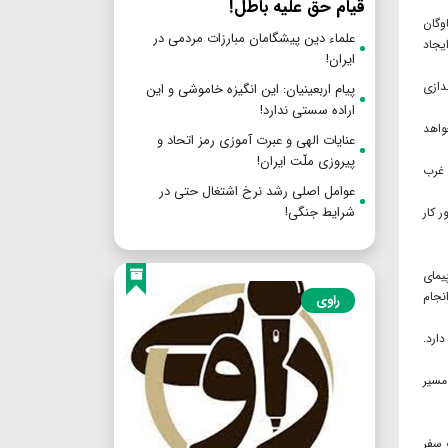
قیام حق علیه باطل!
وگان
علماء دین پیشگامان مبارزات مردمی در
یجاد
ایران!
دازی
پیام اربعینیان: این انگیزه خاموشی و این
اراده سستی ندارد!
نجام خواهد
عنایات الهی و عبرت آموزی رمز اتحاد و
پیروزی ملّت ایران!
 غرب
عوامل اصلی رشد نرخ اشتغال حتی در
شرایط جنگی!
 کار
اپیمای جدید، یک فروند بالگرد و ۵ فروند هواپیمای
شور انجام
راوی
 دارد.
مسیر
 سفر