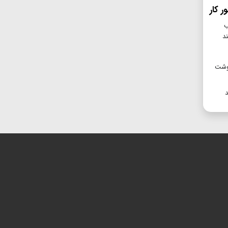
 کار
ب
د
ه ۲۵۰ هزار تن گوشت
د