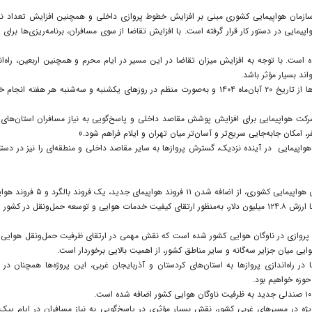
ی سازمان هواپیمایی کشوری مبنی بر افزایش خطوط پروازی داخلی و همچنین افزایش تعداد نا
ایی در دستور کار قرار گرفته است. با افزایش تقاضا از سوی مسافران، برنامه‌ریزی‌ها برای ا
ه است. با توجه به افزایش میزان تقاضا در این مسیر در ایام محرم و همچنین اربعین، راه‌ان
د بسیار مؤثر باشد.
عادل نورعلی، مدیرعامل شرکت هواپیمایی اعلام کرد که این پروازها از تاریخ ۲۰ آبان‌ماه ۱۴۰۴ و به‌صورت منظم در روزهای یکشنبه و سه‌شنبه هر هفته ا
 شرکت هواپیمایی برای افزایش پوشش مقاصد داخلی و پاسخ‌گویی به نیاز مسافران استان‌های
امکان جابه‌جایی سریع‌تر و آسان‌تر میان تهران و ایلام فراهم شود.»
هواپیمایی در آینده نزدیک، گسترش پروازها به سایر مقاصد داخلی و منطقه‌ای را نیز در دستور
بر اساس این گزارش، پیش از این حسین پورفرزانه، رئیس سازمان هواپیمایی کشوری، از اضافه شدن ۱۱ فروند هو
زیر ۱۹ نفره به ناوگان هوایی کشور خبر داد و گفت: این اقدامات با ارزش ۱۲۴.۸ میلیون دلار، به‌منظور ارتقای کیفیت خدمات هوایی و توسعه حمل‌ونقل در ک
ین تجهیزات منجر به افزایش دو هزار و ۵۳۲ صندلی پروازی در ناوگان هوایی کشور شده است که نقش مهمی در ارتقای ظرفیت حمل‌ونقل هوایی
وایی میان جزایر سه‌گانه و سایر مناطق کشور، از اهمیت بالایی برخوردار است.
راه‌اندازی پروازها به استان‌های کردستان و آذربایجان غربی، این پروژه‌ها همچنان در 
حوزه خواهیم بود.
ژه در مسیرهای غربی کشور، نقش بسیار مؤثری در پاسخ‌گویی به نیاز مسافران در ایام پیک