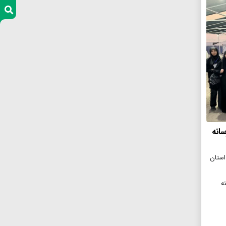
انه
 گمرکات استان
خته