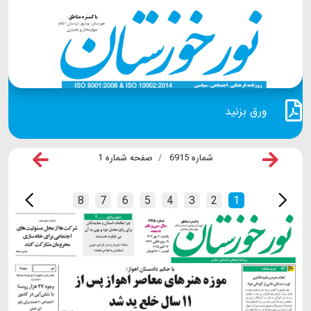
ورق بزنید
شماره 6915
صفحه شماره 1
8
7
6
5
4
3
2
1