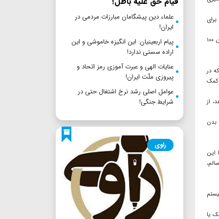
قیام حق علیه باطل!
علماء دین پیشگامان مبارزات مردمی در
برای
ایران!
پیاز قرمز (در هر ۱۰۰ گرم، معادل یک پیمانه پیاز ورقه‌شده) ۴۴ کالری دارد و حاوی یک گرم پروتئین، ۱۰ گرم کربوهیدرات، دو گرم فیبر و فاقد چربی است. همچنین ۱۰۰
پیام اربعینیان: این انگیزه خاموشی و این
اراده سستی ندارد!
عنایات الهی و عبرت آموزی رمز اتحاد و
ه در
پیروزی ملّت ایران!
 کمک
عوامل اصلی رشد نرخ اشتغال حتی در
شرایط جنگی!
هد، از
فات» (ATP)، منبع اصلی انرژی بدن
راوی
 زیرا این
الم،
سیستم
ک یا