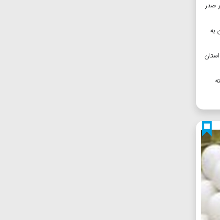
ر صدر
 به
 گمرکات استان
خته