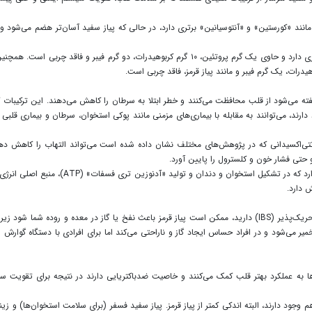
 مانند «کورستین» و «آنتوسیانین» برتری دارد، در حالی‌ که پیاز سفید آسان‌تر هضم می‌شود و 
ه گفته می‌شود از قلب محافظت می‌کنند و خطر ابتلا به سرطان را کاهش می‌دهند. این ترکیبات ک
ود دارند، می‌توانند به مقابله با بیماری‌های مزمنی مانند پوکی استخوان، سرطان و بیماری قلبی
نین منبعی غنی از کورستین (quercetin) است؛ آنتی‌اکسیدانی که در پژوهش‌های مختلف نشان داده شده است می‌تواند التهاب را کاهش د
حتی فشار خون و کلسترول را پایین آورد.
علاوه بر این، پیاز قرمز پتاسیم (مهم برای سلامتی قلب) و فسفر دارد که در تشکیل استخوان و دندان و تولید «آدنوزین تری فس
 دارد.
به گزارش ایندیپندنت، اگر مشکلات گوارشی مانند سندرم روده تحریک‌پذیر (IBS) دارید، ممکن است پیاز قرمز باعث نفخ یا گاز در معده و روده شما شود
خمیر می‌شود و در افراد حساس ایجاد گاز و ناراحتی می‌کند اما برای افرادی با دستگاه گوارش س
 فیبر است. این ترکیب‌ها به عملکرد بهتر قلب کمک می‌کنند و خاصیت ضدباکتریایی دارند در نتیجه برای تقویت 
م وجود دارند، البته اندکی کمتر از پیاز قرمز. پیاز سفید فسفر (برای سلامت استخوان‌ها) و زین