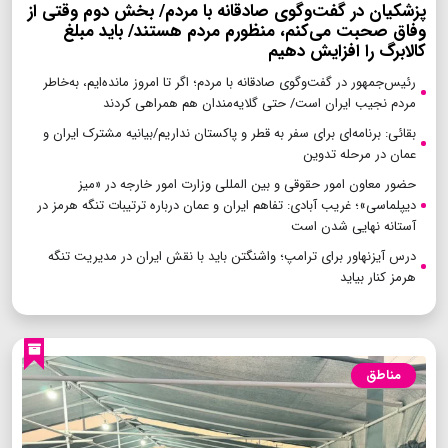
پزشکیان در گفت‌وگوی صادقانه با مردم/ بخش دوم وقتی از
وفاق صحبت می‌کنم، منظورم مردم هستند/ باید مبلغ
کالابرگ را افزایش دهیم
رئیس‌جمهور در گفت‌وگوی صادقانه با مردم؛ اگر تا امروز مانده‌ایم، به‌خاطر
مردم نجیب ایران است/ حتی گلایه‌مندان هم همراهی کردند
بقائی: برنامه‌ای برای سفر به قطر و پاکستان نداریم/بیانیه مشترک ایران و
عمان در مرحله تدوین
حضور معاون امور حقوقی و بین المللی وزارت امور خارجه در «میز
دیپلماسی»؛ غریب آبادی: تفاهم ایران و عمان درباره ترتیبات تنگه هرمز در
آستانه نهایی شدن است
درس آیزنهاور برای ترامپ؛ واشنگتن باید با نقش ایران در مدیریت تنگه
هرمز کنار بیاید
مناطق