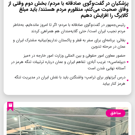
پزشکیان در گفت‌وگوی صادقانه با مردم/ بخش دوم وقتی از
وفاق صحبت می‌کنم، منظورم مردم هستند/ باید مبلغ
کالابرگ را افزایش دهیم
رئیس‌جمهور در گفت‌وگوی صادقانه با مردم؛ اگر تا امروز مانده‌ایم، به‌خاطر
مردم نجیب ایران است/ حتی گلایه‌مندان هم همراهی کردند
بقائی: برنامه‌ای برای سفر به قطر و پاکستان نداریم/بیانیه مشترک ایران و
عمان در مرحله تدوین
حضور معاون امور حقوقی و بین المللی وزارت امور خارجه در «میز
دیپلماسی»؛ غریب آبادی: تفاهم ایران و عمان درباره ترتیبات تنگه هرمز در
آستانه نهایی شدن است
درس آیزنهاور برای ترامپ؛ واشنگتن باید با نقش ایران در مدیریت تنگه
هرمز کنار بیاید
مناطق