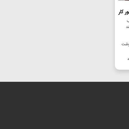
 کار
ب
د
ه ۲۵۰ هزار تن گوشت
د