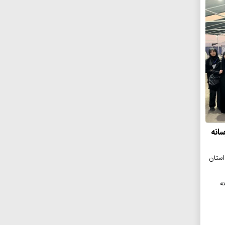
انه
 گمرکات استان
خته