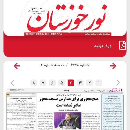
ورق بزنید
شماره ۶۷۷۸
صفحه شماره ۴
۸
۷
۶
۵
۴
۳
۲
۱