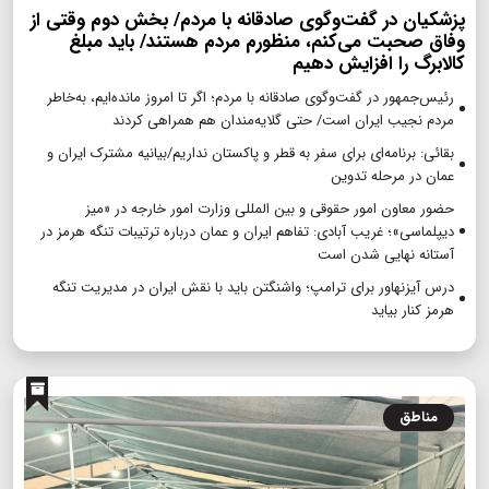
پزشکیان در گفت‌وگوی صادقانه با مردم/ بخش دوم وقتی از
وفاق صحبت می‌کنم، منظورم مردم هستند/ باید مبلغ
کالابرگ را افزایش دهیم
رئیس‌جمهور در گفت‌وگوی صادقانه با مردم؛ اگر تا امروز مانده‌ایم، به‌خاطر
مردم نجیب ایران است/ حتی گلایه‌مندان هم همراهی کردند
بقائی: برنامه‌ای برای سفر به قطر و پاکستان نداریم/بیانیه مشترک ایران و
عمان در مرحله تدوین
حضور معاون امور حقوقی و بین المللی وزارت امور خارجه در «میز
دیپلماسی»؛ غریب آبادی: تفاهم ایران و عمان درباره ترتیبات تنگه هرمز در
آستانه نهایی شدن است
درس آیزنهاور برای ترامپ؛ واشنگتن باید با نقش ایران در مدیریت تنگه
هرمز کنار بیاید
مناطق