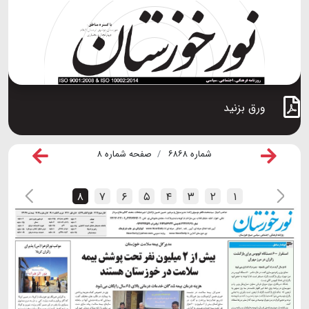
ورق بزنید
شماره ۶۸۶۸
صفحه شماره ۸
۸
۷
۶
۵
۴
۳
۲
۱