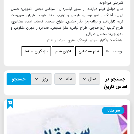
شیرینی می‌شوند...
سایر عوامل فیلم عبارتند از: مدیر فیلمبرداری: مرتضی نجفی، تدوین: حسن
ایوبی، آهنگساز: امیر توسلی، طراحی و ترکیب صدا: علیرضا علویان، سرپرست
گروه کارگردانی و برنامه‌ریز: نگار جنیدی، طراح صحنه: کامیاب امین عشایری،
طراح گریم: آرزو حلاجی، طراح لباس: سارا سمیعی، صدابردار: مهران ملکوتی و
مدیرتولید: محسن صرافی.
باشگاه خبرنگاران جوان
فرهنگی هنری
سینما و تئاتر
برچسب ها :
فیلم سینمایی
اکران فیلم
بازیگران سینما
جستجو بر
جستجو
اساس تاریخ
سر مقاله