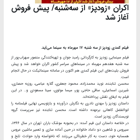
اکران «زودپز» از سه‌شنبه/ پیش فروش
آغاز شد
فیلم کمدی زودپز از سه شنبه ۱۷ مهرماه به سینما می‌آید.
فیلم سینمایی زودپز به کارگردانی رامبد جوان و تهیه‌کنندگى منصور سهراب‌پور از
سه شنبه هفدهم مهرماه در سینما‌های سراسر کشور اکران خواهد شد و پیش
فروش بلیت‌های این فیلم کمدی هم اکنون در سامانه سینماتیکت در حال انجام
است.
محسن تنابنده، نوید محمدزاده، محمود جعفری، گلاره عباسی، روزبه حصاری،
شیرین اسماعیلی، ساقی حاجی پور، میسا مولوی، سینا مسعودی و… در این
فیلم به ایفای نقش پرداخته‌اند.
داستان زودپز را مهدی نادری به نگارش درآورده و بازنویسی نهایی فیلمنامه را
ابوالفضل کاهانی برعهده داشته است. محسن تنابنده نیز سرپرست گروه
نویسندگان زودپز است.
در خلاصه داستان این فیم آمده: در بحبوبه موشک باران تهران در سال ۱۳۶۶،
سیروس و شاهین دو داماد خانواده در حین آماده سازی و تعمیر ماشین عروس
همسایه خود، دست به کار خطرناکی می‌زنند که ناخواسته وارد حوادث تلخ و