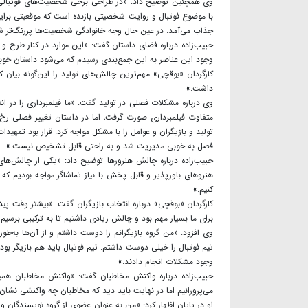
وی همچنین توضیح داد: «در طراحی برخی شخصیت‌های فوتبالی 
با موضوع فوتبال و روایت شخصیتی بازنده است که موقعیتی برا
جذاب می‌آمد. در عین حال وجه خانوادگی شخصیت‌ها پررنگ‌تر ش
حبیب‌زاده درباره فضای داستان گفت: «این موارد در کنار طرح و تو
وجود این عناصر به این جمع‌بندی رسیدم که می‌شود داستان خوب
کارگردان «بوقچی» مهم‌ترین چالش‌های تولید را این‌گونه بیان ک
داشت.»
وی درباره مشکلات فصلی در تولید گفت: «ما فیلمبرداری را در انتها
متفاوت فیلمبرداری صورت گرفت، اما در داستان تغییر فصلی رخ ن
تولید و بازیگران و عوامل را با مشکل مواجه کرد. قرار بود تمه
فصل به خوبی مدیریت شد و به راحتی قابل تشخیص نیست.»
حبیب‌زاده درباره چالش هنرورها توضیح داد: «یکی از چالش‌ها
هنروهای باورپذیر و قابل پخش با نیاز تماشاگر مواجه بودیم ک
کنیم.»
کارگردان «بوقچی» درباره انتخاب بازیگران گفت: «بیشتر وقت پی
برای ما بسیار مهم بود و چالش زیادی داشتیم تا به ترکیبی برسیم 
وی افزود: «من گروه بازیگرانم را دوست داشتم و از آن‌ها به‌
تیم فوتبال را خیلی دوست داشتم. تیم فوتبال باید هم بازیگر بودن
وجود مشکلات انجام دادند.»
حبیب‌زاده درباره واکنش مخاطبان گفت: «واکنش مخاطبان هم
می‌پرورانیم اما در نهایت باید دید که مخاطبان چه واکنشی نشان 
او در پایان اظهار کرد: «من به عنوان عضوی از گروه نویسندگان 