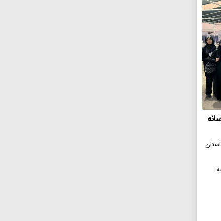
انه
 گمرکات استان
خته