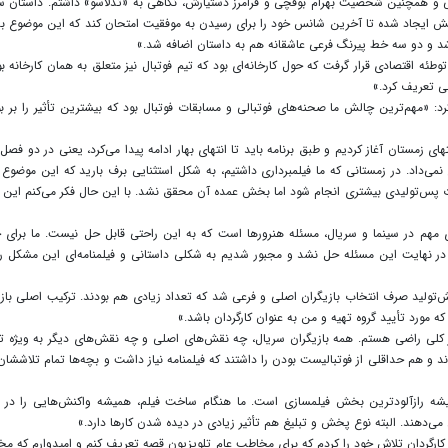
و همچنین شخصیت بهرام بوقچی و فرامرز دستیارش، نگاهی به «تدلاسو» داشتم. داستان س
یش ایجاد شده تا آخرین شانس خود را برای رسیدن به موفقیت امتحان کند که این موضوع به
د و دو سه خط پیرنگ فرعی عاشقانه هم به داستان اضافه شد.»
طئه اقتصادی قرار گرفت که حول کارخانه‌ای بود که تیم فوتبال نیز متعلق به همان کارخانه بود
ی تعریف کرد.»
رد: «مهم‌ترین چالش ما صحنه‌های فوتبالی و مسابقات فوتبال بود که بیشترین تأثیر را بر ب
ی زمستان آغاز کردیم و طبق برنامه باید تا انتهای بهار ادامه پیدا می‌کرد، یعنی در دو فصل کا
می‌داد. در زمستانی که ما فیلمبرداری داشتیم، به شکل استثنایی برف بارید که این موضوع 
یدات پس‌تولیدی بیشتری انجام شود اما بخش عمده آن محقق نشد. با این حال فکر می‌کنم این ت
ی مهم در سینما و سریال، مسئله هنرورها است که به این راحتی قابل حل نیست. ما برای
ه در نهایت این مسئله حل نشد و مجبور شدیم به شکلی داستانی و فیلمنامه‌ای این مشکل را
ش‌تولید صرف انتخاب بازیگران اصلی و فرعی شد که تعداد زیادی هم بودند. ترکیب اصلی باز
که مورد تأیید گروه تهیه و من به عنوان کارگردان باشد.»
طور کلی راضی هستم. همه بازیگران سریال، چه نقش‌های اصلی و چه نقش‌های دیگر به ویژه ت
د و هم حداقلی از فوتبالیست بودن را داشتند که فیلمنامه نیاز داشت و بچه‌ها تمام تلاششان ر
یشه رازآلودترین بخش فیلمسازی است. ما هنگام ساخت فیلم، همیشه واکنش‌هایی را در
می‌دهند. البته نوع پخش و تبلیغ هم تأثیر زیادی در دیده شدن کارها دارد.»
و کارگردان تلاش خود را کردم که برای مخاطب عام تلویزیون قصه تعریف کنم و امیدوارم که م