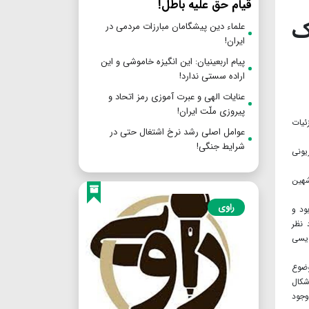
قیام حق علیه باطل!
ک
علماء دین پیشگامان مبارزات مردمی در
ایران!
پیام اربعینیان: این انگیزه خاموشی و این
اراده سستی ندارد!
عنایات الهی و عبرت آموزی رمز اتحاد و
پیروزی ملّت ایران!
ئیات
عوامل اصلی رشد نرخ اشتغال حتی در
شرایط جنگی!
یونی
شهین
راوی
ود و
 نظر
ویسی
وضوع
شکال
وجود