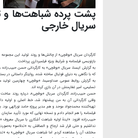
پشت پرده شباهت‌ها و تف
سریال خارجی
کارگردان سریال «بوقچی» از چالش‌ها و روند تولید این مجموعه 
بازنویسی فیلمنامه و شرایط ویژه فیلمبرداری پرداخت.
به گزارش ایسنا، سریال «بوقچی» به کارگردانی حسن حبیب‌زاده 
که با نگاهی به دنیای فوتبال ساخته شده، روایتگر داستانی در بس
به گزارش روابط عمومی صداوسیما، «بوقچی» چهارمین تولید م
تسلیمی، امیر غفارمنش در آن بازی کرده اند.
حسن حبیب‌زاده، کارگردان سریال «بوقچی»، درباره روند ساخت 
وقتی کارگردانی آن به من پیشنهاد شد، خط اصلی و اولیه دا
تهیه‌کننده محمدجواد موحد و هم مدیر پروژه حامد نورالهی بود.
فیلمنامه را هم انجام دادم و نسخه نهایی که مورد تأیید سازمان 
حبیب‌زاده افزود: «ایدۀ اولیه شباهت آشکاری با سریال معروف
نداشتیم و حتی قرار شد ارجاع و الصاقش به «تدلاسو» به‌صورت آ
مختلف آن را مشاهده کردم. اما شباهت سریال «بوقچی» به «تدل