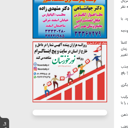
ریال
 نظر
. با
ودجه
ملاً
زمان
غییر
 جذب
 رفع
یگری
رکیب
ا با
 ذهن
خاطب