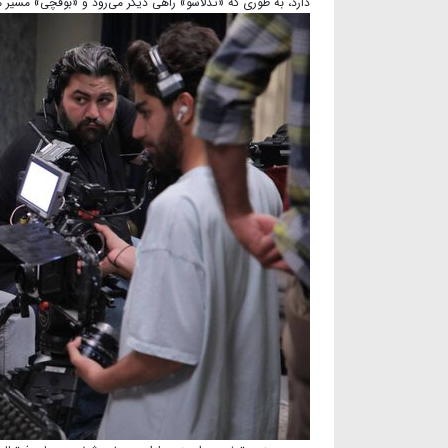
دارد، به طوری که «تدلاسو» راهی دیگر می‌رود و «بوقچی» مسیر مت