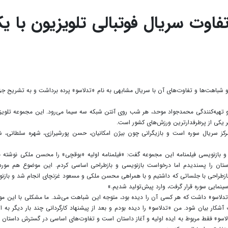
اوت سریال فوتبالی تلویزیون با ی
و شباهت‌ها و تفاوت‌های آن با سریال مشابهی به نام «تدلاسو» پرده برداشت و به تشریح جز
و تهیه‌کنندگی محمدجواد موحد، هر شب روی آنتن شبکه سه سیما می‌رود. این مجموعه تلویز
تر یکی از پرطرفدارترین ورزش‌های کشور است.
رکز سریال سوره است و بازیگرانی چون بیژن امکانیان، حسن پورشیرازی، شهره سلطانی، 
و بازنویسی فیلمنامه این مجموعه گفت: «فیلمنامه اولیه «بوقچی» را محسن ملکی نوشته ب
ستان را پسندیدم اما درخواست بازنویسی و بازطراحی اساسی کردم. این موضوع هم مورد
 بازطراحی با جلساتی که داشتیم و با همراهی محسن ملکی و مسعود غزنچای انجام شد و بازن
سینمایی سوره قرار گرفت، وارد پیش‌تولید شدیم.»
 «تدلاسو» داشت که هر کسی آن را دیده بود، متوجه این شباهت می‌شد. ما مشکلی با این م
شکار بیان شود. من «تدلاسو» را دیده بودم و بعد از پیشنهاد کارگردانی چند بار دیگر به ا
اسو» فقط مربوط به ایده اولیه و آغاز داستان است و تفاوت‌های اساسی در گسترش داستان 