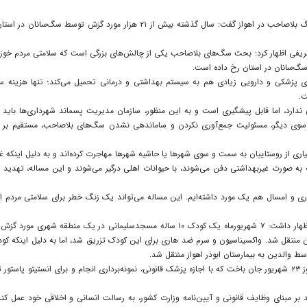
رئیس مرکز بهداشت خوزستان با اشاره به وجود حدود ۵ هزار سگ بلاصاحب در اهواز گفت: سال گذشته بیش از ۲۱ هزار مورد گزش توسط سگ‌سا
شریفی اظهار کرد: بحث سگ‌های بلاصاحب یکی از چالش‌های بزرگی است که سلامتی مردم خوز
ی پزشکی و دارویی زیادی هم به سیستم بهداشتی و درمانی تحمیل می‌کند؛ تنها هزینه س
دارد، اما قابل پیشگیری است و به این منظور، سازمان مدیریت پسماند شهرداری‌ها باید بن
 از سوی دیگر، مسئولیت جمع‌آوری نکردن و ساماندهی نشدن سگ‌های بلاصاحب، مستقیم بر 
ی از روستاییان به سمت و سوی شهر‌ها یا حاشیه شهر‌ها مهاجرت کرده‌اند و به دلیل اینکه غ
ه صورت غیربهداشتی دفن می‌شوند، با حیوانات اهلی درگیر می‌شوند و این مساله، تهدید ب
ی و امسال هم یک مورد داشته‌ایم. این مساله می‌تواند یک زنگ خطر برای سلامتی مردم ا
دکتر شریفی با اشاره به مورد اخیر تلفات ناشی از سگ‌گزیدگی، اظهار داشت: ۷ شهریورماه یک کودک ۱۰ ساله مسجدسلیمانی در یک منطقه شهری
 به بیمارستان ۲۲ بهمن مسجدسلیمان منتقل شد. واکسیناسیون و سرم ضد هاری برای این کودک تزریق شد، اما به دلیل اینکه ک
وسط والدین به بیمارستان ابوذر اهواز منتقل شد.
وی تصریح کرد: متاسفانه با وجود اقدامات درمانی، این کودک روز ۲۳ شهریور جان باخت که با اجازه پزشک قانونی، نمونه‌برداری انجام و برای انستیتو پاست
د بر مبنای وظایف قانونی و آیین‌نامه وزارت کشور، به رسالت انسانی و اخلاقی خود عمل کند،