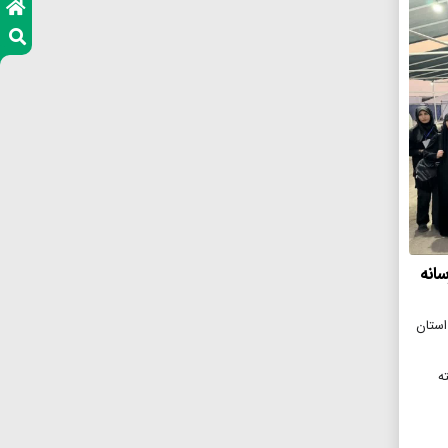
انه
 گمرکات استان
خته