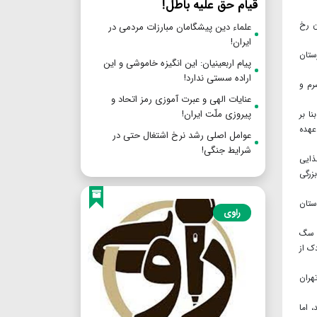
قیام حق علیه باطل!
نان در استان رخ
علماء دین پیشگامان مبارزات مردمی در
ایران!
ستان
پیام اربعینیان: این انگیزه خاموشی و این
اراده سستی ندارد!
رم و
عنایات الهی و عبرت آموزی رمز اتحاد و
پیروزی ملّت ایران!
ا بر
عهده
عوامل اصلی رشد نرخ اشتغال حتی در
شرایط جنگی!
ذایی
زرگی
ستان
راوی
 مورد گزش سگ
ودک از
ور تهران
 اما