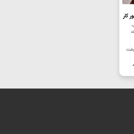
 کار
ب
د
ه ۲۵۰ هزار تن گوشت
د