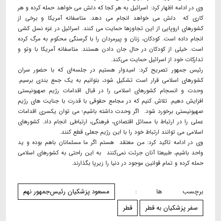
وی در ادامه اظهار کرد: اسرائیل به هر کجا که دلش می خواهد حمله کرده و هر
کاری که دلش می خواهد انجام می دهد. متاسفانه آمریکا و برخی از
کشورهای اروپایی از این تجاوزها حمایت می کنند. اسرائیل در غزه نسل کشی
انجام داده است. کودکان، زنان و پیرمردان را با گرسنگی محکوم به مرگ کرده
است. خیلی از کودکان در حال جان دادن هستند. متاسفانه آمریکا با وتو و
تدارکات خود از اسرائیل حمایت می‌کند.
رئیس جمهور تصریح کرد: امیدوار هستیم در جلسه‌ای که با حضور سران
کشورهای اسلامی قرار است تشکیل شود، بتوانیم به یک جمع بندی برسیم.
وحدت و انسجام کشورهای اسلامی را در قبال اقدامات رژیم صهیونیستی
افزایش دهیم. تلاش کنیم که در مجامع حقوقی با قدرت با جنایت های رژیم
صهیونیستی برخورد شود. اگر وحدت داشته باشیم؛ می توان یکسری اقدامات
عملی را در ارتباط با مسائل اقتصادی، فرهنگی، ارتباطی انجام داد. کشورهای
اسلامی می توانند ارتباط خود را با این رژیم جعلی قطع کنند.
وی در ادامه تاکید کرد: من معتقد هستم اگر ما مسلمانان باهم بوده و ید
واحد باشیم، طبیعتا آنان جرئت نمی‌کنند به این راحتی به کشورهای اسلامی
حمله کرده و تمام قوانین موجود در دنیا را زیرپا بگذارند.
برچسب ها :
مسعود پزشکیان رئیس‌جمهور نهم
سفر پزشکیان به قطر
قطر