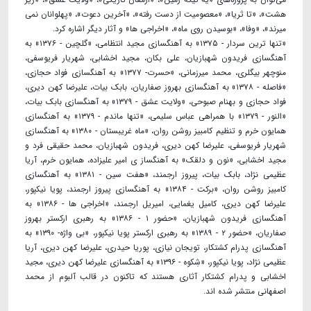
هشت»، «تا ثریا»، «معصومیت از دست رفته»، «آخرین دعوت»، «پهلوانان نمی
میرند»، «وفا»، «بوسیدن روی ماه»، «اخراجی ها» و آثار دیگر اشاره کرد.
«تنها ترین سردار - ۱۳۷۵» به آهنگسازی مجید انتظامی، «گلچین - ۱۳۷۶» به
آهنگسازی فریدون شهبازیان، علی بکان، مجید اخشابی، شهریار فریوسفی،
منوچهر بیگلری، محمد میرزمانی، «حسرت- ۱۳۷۷» به آهنگسازی فواد حجازی،
«فاصله - ۱۳۷۸» به آهنگسازی بهروز صفاریان، بابک بیات، علیرضا کهن دیری،
فواد حجازی و بهنام صبوحی، «ولایت عشق - ۱۳۷۹» به آهنگسازی بابک بیات،
«النور - ۱۳۷۹» با همراهی عباس سلیمی، «تنها ماندم - ۱۳۷۹» به آهنگسازی
همایون خرم و تنظیم کامبیز روشن روان، «ماه غریبستان - ۱۳۸۰» به آهنگسازی
شهریار فریوسفی، علیرضا کهن دیری، فریدون شهبازیان، محمد حقیقی فرد و
مجید اخشابی، «نون و دلقک» به آهنگساز ی امیر علیزاده، همایون خرم، آریا
عظیمی نژاد، بابک بیات، پیروز ارجمند، «هفت سین - ۱۳۸۱» به آهنگسازی
کامبیز روشن روان، «برکت - ۱۳۸۴» به آهنگسازی پیروز ارجمند، پویا نیکپور،
علیرضا کهن دیری، کامیل یغمایی، امیریل ارجمند، «اخراجی ها - ۱۳۸۶» به
آهنگسازی فریدون شهبازیان، «حضور ۱ - ۱۳۸۶» به رهبری ارکستر بهروز
صفاریان، «حضور ۲ - ۱۳۸۹» به رهبری ارکستر پویا نیکپور، «بی واژه- ۱۳۹۰» به
آهنگسازی پدرام کشتکار، تویجان نیازی، پوریا حیدری، علیرضا کهن دیری، آریا
عظیمی نژاد، پویا نیکپور، «شِکوه - ۱۳۹۶» به آهنگسازی علیرضا کهن دیری، مجید
اخشابی و پدرام کشتکار آثاری هستند که تاکنون در قالب آلبوم از محمد
اصفهانی منتشر شده اند.