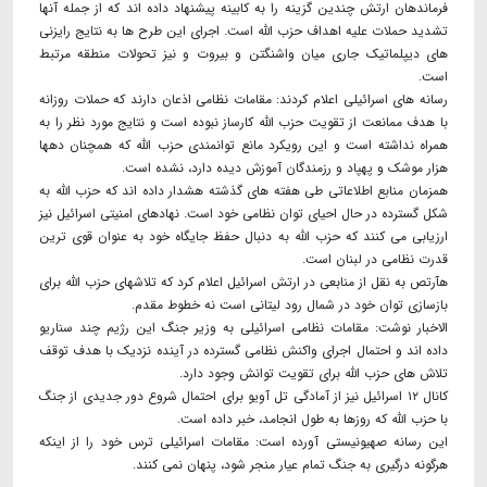
فرماندهان ارتش چندین گزینه را به کابینه پیشنهاد داده اند که از جمله آنها
تشدید حملات علیه اهداف حزب الله است. اجرای این طرح ها به نتایج رایزنی
های دیپلماتیک جاری میان واشنگتن و بیروت و نیز تحولات منطقه مرتبط
است.
رسانه های اسرائیلی اعلام کردند: مقامات نظامی اذعان دارند که حملات روزانه
با هدف ممانعت از تقویت حزب الله کارساز نبوده است و نتایج مورد نظر را به
همراه نداشته است و این رویکرد مانع توانمندی حزب الله که همچنان دهها
هزار موشک و پهپاد و رزمندگان آموزش دیده دارد، نشده است.
همزمان منابع اطلاعاتی طی هفته های گذشته هشدار داده اند که حزب الله به
شکل گسترده در حال احیای توان نظامی خود است. نهادهای امنیتی اسرائیل نیز
ارزیابی می کنند که حزب الله به دنبال حفظ جایگاه خود به عنوان قوی ترین
قدرت نظامی در لبنان است.
هآرتص به نقل از منابعی در ارتش اسرائیل اعلام کرد که تلاشهای حزب الله برای
بازسازی توان خود در شمال رود لیتانی است نه خطوط مقدم.
الاخبار نوشت: مقامات نظامی اسرائیلی به وزیر جنگ این رژیم چند سناریو
داده اند و احتمال اجرای واکنش نظامی گسترده در آینده نزدیک با هدف توقف
تلاش های حزب الله برای تقویت توانش وجود دارد.
کانال ۱۲ اسرائیل نیز از آمادگی تل آویو برای احتمال شروع دور جدیدی از جنگ
با حزب الله که روزها به طول انجامد، خبر داده است.
این رسانه صهیونیستی آورده است: مقامات اسرائیلی ترس خود را از اینکه
هرگونه درگیری به جنگ تمام عیار منجر شود، پنهان نمی کنند.