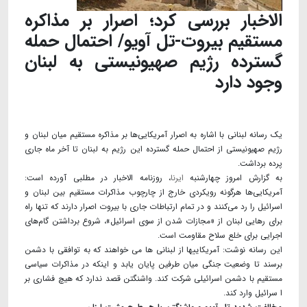
الاخبار بررسی کرد؛ اصرار بر مذاکره
مستقیم بیروت-تل آویو/ احتمال حمله
گسترده رژیم صهیونیستی به لبنان
وجود دارد
یک رسانه لبنانی با اشاره به اصرار آمریکایی‌ها بر مذاکره مستقیم میان لبنان و
رژیم صهیونیستی از احتمال حمله گسترده این رژیم به لبنان تا آخر ماه جاری
پرده برداشت.
به گزارش امروز چهارشنبه
ایرنا
، روزنامه الاخبار در مطلبی آورده است:
آمریکایی‌ها هرگونه رویکردی خارج از چارچوب مذاکرات مستقیم بین لبنان و
اسرائیل را رد می‌کنند و در تمام ارتباطات جاری با بیروت اصرار دارند که تنها راه
برای رهایی لبنان از «مجازات شدن از سوی اسرائیل»، شروع برداشتن گام‌های
اجرایی برای خلع سلاح مقاومت است.
این رسانه نوشت: آمریکاییها از لبنانی ها می خواهند که به توافقی با دشمن
برسند تا وضعیت جنگی میان طرفین پایان یابد و اینکه در مذاکرات سیاسی
مستقیم با دشمن اسرائیلی شرکت کند. واشنگتن قصد ندارد که هیچ فشاری بر
ا سرائیل وارد کند.