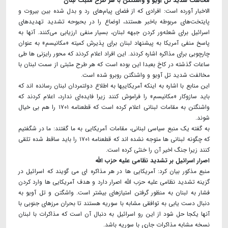
مخالفت شدید تل آویو و واشنگتن با هر طرح مثبت لبنان
الاخبار آورده است: افرادی که از فضای پیام‌های رد و بدل شده بین بیروت و
پایتخت‌های مربوطه باخبر هستند، اوضاع را در بحبوحه تشدید تهدیدهای
اسرائیل برای شعله‌ور کردن جبهه لبنان، بسیار منفی ارزیابی می‌کنند. آنها به
پاسخ منفی آمریکا به پیشنهاد لبنان برای پذیرش کمیته «مکانیسم» به عنوان
چارچوبی برای مذاکره اشاره کردند. این افراد اعلام کردند که محور رایزنی ها طی
ساعات گذشته در کاخ بعبدا این بوده است که هر طرح مثبتی از سمت لبنان با
مخالفت شدید تل آویو و واشنگتن روبرو شده است.
این منابع با اشاره به اینکه آمریکاییها به اطلاع دولتمردان لبنان رسانده اند که
باید سازوکار «مکانیسم» را فراموش کنند زیرا فایده‌ای ندارد، اعلام کردند که
واشنگتن به مقامات لبنانی اعلام کرده است که قطعنامه ۱۷۰۱ را هم بی خیال
شوند.
به گفته یک منبع سیاسی لبنانی، مقامات آمریکایی به ما گفتند: ما در شگفتیم
که چگونه لبنانی ها متوجه نشده اند که قطعنامه ۱۷۰۱ را باید ساقط شده تلقی
کنند زیرا جنگ اخیر آن را خنثی کرده است.
اصرار اسرائیل بر تشدید نظامی علیه حزب الله
منبع مذکور بیان کرد: آمریکایی ها در هر مذاکره ای می گویند که اسرائیل در
گزینه تشدید نظامی علیه حزب الله اصرار دارد و هدف آمریکایی ها وارد کردن
فشار به لبنان به منظور گرفتن امتیازهای بیشتر است. واشگتن و تل آویو به
دنبال دست یابی به توافقی مشابه با سوریه هستند تا بحران مرزهای جنوبی با
آنها یکجا حل شود از این رو اسرائیل به دنبال آن است که مذاکرات با لبنان
نسخه مشابه مذاکرات جاری با سوریه باشد.