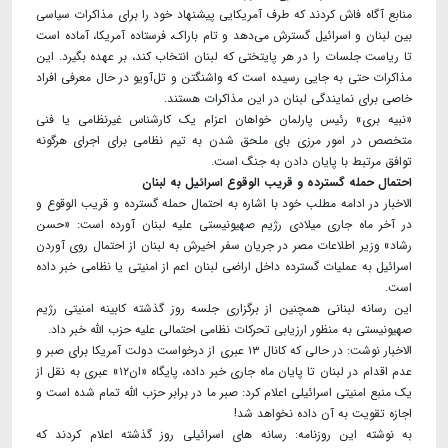
منابع آگاه فاش کردند که طرف آمریکایی پیشنهاد خود را برای مذاکرات سیاسی
بین لبنان و اسرائیل گسترش می‌دهد و تام باراک، فرستاده آمریکا، آماده است
تا ریاست جلسات را در هر پایتختی که لبنان انتخاب کند، بر عهده بگیرد. این
مذاکرات حتی به جایی رسیده است که واشنگتن و تل‌آویو در حال معرفی افراد
خاصی برای نمایندگی لبنان در این مذاکرات هستند.
«نبیه بری» رئیس پارلمان خواهان اعزام یک کارشناس غیرنظامی یا فنی
متخصص در امور مرزی بای ملحق شدن به تیم نظامی برای اجرای هرگونه
توافق مرتبط با پایان دادن به جنگ است.
احتمال حمله گسترده و قریب الوقوع اسرائیل به لبنان
الاخبار در ادامه مطلب خود با اشاره به احتمال حمله گسترده و قریب الوقوع و
در آخر ماه جاری میلادی رژیم صهیونیستی علیه لبنان آورده است: «حسن
رشاد» وزیر اطلاعات مصر در جریان سفر اخیرش به لبنان از احتمال روی آوردن
اسرائیل به عملیات گسترده داخل اراضی لبنان اعم از امنیتی یا نظامی خبر داده
است.
این رسانه لبنانی همچنین از برگزاری جلسه روز گذشته کابینه امنیتی رژیم
صهیونیستی به منظور ارزیابی تحرکات نظامی احتمالی علیه حزب الله خبر داد.
الاخبار نوشت: در حالی که کانال ۱۳ عبری از درخواست دولت آمریکا برای صبر و
عدم اقدام در لبنان تا پایان ماه جاری خبر داده، پایگاه «ان۱۲» عبری به نقل از
یک منبع امنیتی اسرائیلی اعلام کرد: صبر ما در برابر حزب الله تمام شده است و
اجازه تقویت به آن داده نخواهد شد!
به نوشته این روزنامه: رسانه های اسرائیلی روز گذشته اعلام کردند که