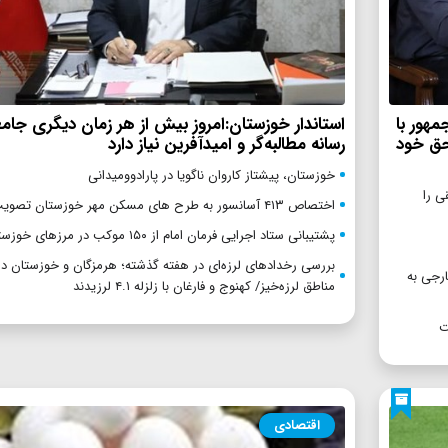
هور با
استاندار خوزستان:امروز بیش از هر زمان دیگری جامع
حق خود
رسانه مطالبه‌گر و امیدآفرین نیاز دارد
خوزستان، پیشتاز کاروان ناگویا در پارادوومیدانی
ی را
اختصاص ۴۱۳ آسانسور به طرح های مسکن مهر خوزستان تصویب شد
پشتیبانی ستاد اجرایی فرمان امام از ۱۵۰ موکب در مرزهای خوزستان
بررسی رخدادهای لرزه‌ای در هفته گذشته؛ هرمزگان و خوزستان د
ارجی به
مناطق لرزه‌خیز/ کهنوج و فارغان با زلزله ۴.۱ لرزیدند
ت
اقتصادی