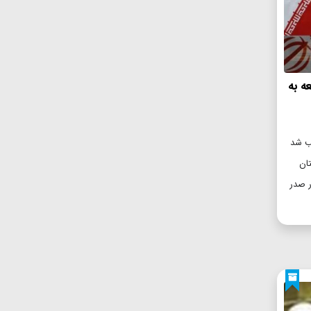
ه به
ر صدر