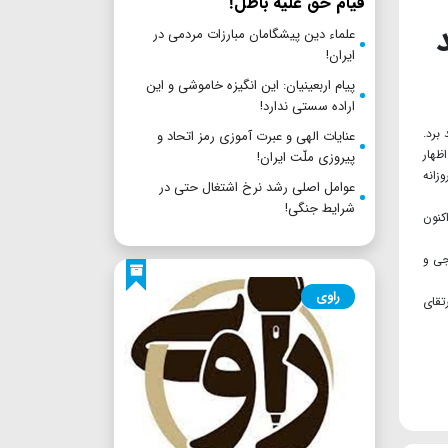
قیام حق علیه باطل!
علماء دین پیشگامان مبارزات مردمی در
ایران!
پیام اربعینیان: این انگیزه خاموشی و این
اراده سستی ندارد!
برد.
عنایات الهی و عبرت آموزی رمز اتحاد و
ظهار
پیروزی ملّت ایران!
زانه
عوامل اصلی رشد نرخ اشتغال حتی در
شرایط جنگی!
کنون
جی و
راوی
تقای