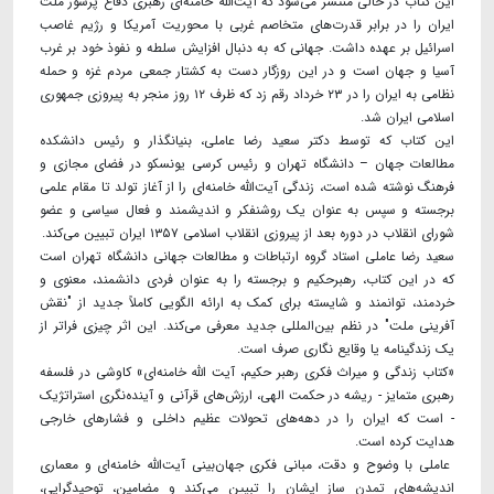
این کتاب در حالی منتشر می‌شود که آیت‌الله خامنه‌ای رهبری دفاع پرشور ملت
ایران را در برابر قدرت‌های متخاصم غربی با محوریت آمریکا و رژیم غاصب
اسرائیل بر عهده داشت. جهانی که به دنبال افزایش سلطه و نفوذ خود بر غرب
آسیا و جهان است و در این روزگار دست به کشتار جمعی مردم غزه و حمله
نظامی به ایران را در ۲۳ خرداد رقم زد که ظرف ۱۲ روز منجر به پیروزی جمهوری
اسلامی ایران شد.
این کتاب که توسط دکتر سعید رضا عاملی، بنیانگذار و رئیس دانشکده
مطالعات جهان – دانشگاه تهران و رئیس کرسی یونسکو در فضای مجازی و
فرهنگ نوشته شده است، زندگی آیت‌الله خامنه‌ای را از آغاز تولد تا مقام علمی
برجسته و سپس به عنوان یک روشنفکر و اندیشمند و فعال سیاسی و عضو
شورای انقلاب در دوره بعد از پیروزی انقلاب اسلامی ۱۳۵۷ ایران تبیین می‌کند.
سعید رضا عاملی استاد گروه ارتباطات و مطالعات جهانی دانشگاه تهران است
که در این کتاب، رهبرحکیم و برجسته را به عنوان فردی دانشمند، معنوی و
خردمند، توانمند و شایسته برای کمک به ارائه الگویی کاملاً جدید از "نقش
آفرینی ملت" در نظم بین‌المللی جدید معرفی می‌کند. این اثر چیزی فراتر از
یک زندگینامه یا وقایع نگاری صرف است.
«کتاب زندگی و میراث فکری رهبر حکیم، آیت الله خامنه‌ای» کاوشی در فلسفه
رهبری متمایز - ریشه در حکمت الهی، ارزش‌های قرآنی و آینده‌نگری استراتژیک
- است که ایران را در دهه‌های تحولات عظیم داخلی و فشار‌های خارجی
هدایت کرده است.
عاملی با وضوح و دقت، مبانی فکری جهان‌بینی آیت‌الله خامنه‌ای و معماری
اندیشه‌های تمدن ساز ایشان را تبیین می‌کند و مضامین، توحید‌گرایی،