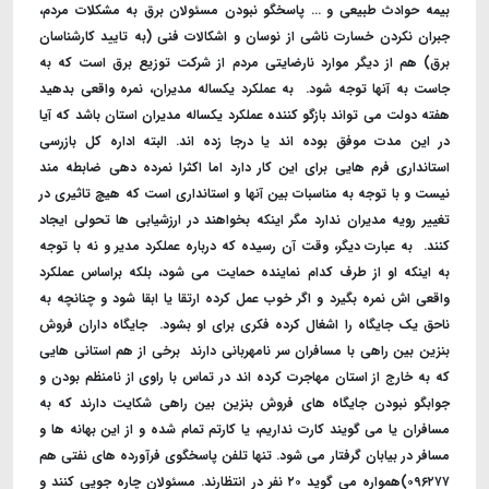
بیمه حوادث طبیعی و ... پاسخگو نبودن مسئولان برق به مشکلات مردم،
جبران نکردن خسارت ناشی از نوسان و اشکالات فنی (به تایید کارشناسان
برق) هم از دیگر موارد نارضایتی مردم از شرکت توزیع برق است که به
جاست به آنها توجه شود. ‌ به عملکرد یکساله مدیران، نمره واقعی بدهید
هفته دولت می تواند بازگو کننده عملکرد یکساله مدیران استان باشد که آیا
در این مدت موفق بوده اند یا درجا زده اند. البته اداره کل بازرسی
استانداری فرم هایی برای این کار دارد اما اکثرا نمرده دهی ضابطه مند
نیست و با توجه به مناسبات بین آنها و استانداری است که هیچ تاثیری در
تغییر رویه مدیران ندارد مگر اینکه بخواهند در ارزشیابی ها تحولی ایجاد
کنند. ‌ به عبارت دیگر، وقت آن رسیده که درباره عملکرد مدیر و نه با توجه
به اینکه او از طرف کدام نماینده حمایت می شود، بلکه براساس عملکرد
واقعی اش نمره بگیرد و اگر خوب عمل کرده ارتقا یا ابقا شود و چنانچه به
ناحق یک جایگاه را اشغال کرده فکری برای او بشود. ‌ جایگاه داران فروش
بنزین بین راهی با مسافران سر نامهربانی دارند ‌ برخی از هم استانی هایی
که به خارج از استان مهاجرت کرده اند در تماس با راوی از نامنظم بودن و
جوابگو نبودن جایگاه های فروش بنزین بین راهی شکایت دارند که به
مسافران یا می گویند کارت نداریم، یا کارتم تمام شده و از این بهانه ها و
مسافر در بیابان گرفتار می شود. تنها تلفن پاسخگوی فرآورده های نفتی هم
۰۹۶۲۷۷)همواره می گوید ۲۰ نفر در انتظارند. مسئولان چاره جویی کنند و