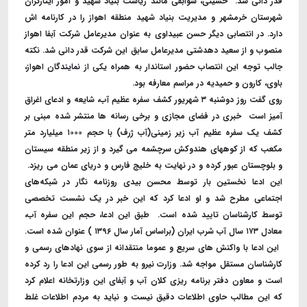
قدر دانی شد. ‌ حسینی، سوابقی مانند ریاست بنیاد شهید و امور ایثارگران
شهرستان خرمشهر و مدیریت بنیاد شهید منطقه اهواز را در کارنامه اش
دارد. در انتصابی دیگر حسن عبیداوی به عنوان مدیرعامل شرکت آبفا اهواز
منصوب و از سعید دهدشتی مدیرعامل سابق این شرکت قدر دانی شد. نکته
جالب توجه این انتصاب حضور استاندار به همراه یکی از نمایندگان اهواز،
باوی، کارون و حمیدیه در مراسم معارفه بود. ‌
روی گفت روز دوشنبه ۳ شهریور کشف سفره عظیم آب، شایعه و ادعای اغراق
آمیز است ‌ خبری در فضای مجازی و برخی رسانه ها منتشر شده مبنی بر
کشف یک سفره عظیم آب زیر زمینی(آب ژرف) با حجم ۱۰۰۰ میلیارد متر
مکعب که از کوههای هندوکش سرچشمه می گیرد و از زیر منطقه سیستان
و بلوچستان عبور کرده و در نهایت به خلیج فارس و دریای عمان می ریزد. ‌
این ادعا نخستین بار توسط محسن بیدی روزنامه نگار در شبکه‌های
اجتماعی مطرح شد و او ادعا کرد که این خبر در یک نشست تخصصی
توسط کارشناسان تایید شده است. ‌ طبق این ادعا، حجم این سفره آب،
معادل ۱۷۳ سال آب شرب ایران (براساس آمار سال ۱۳۹۶ ) عنوان شده است.
‌ این ادعا با واکنش های سریع و عموما منتقدانه از سوی نهادهای رسمی و
کارشناسان مستقل مواجه شد. وزارت نیرو به طور رسمی این ادعا را رد کرده
است و معاون دفتر برنامه ریزی کلان آب و آبفای این وزارتخانه اعلام کرد
که این مطالب حاوی اطلاعات دقیق نیست و نباید به مردم اطلاعات غلط