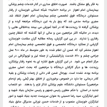
به فکر رفع مشکل باشند. ‌ ضرورت اخلاق مداری در کنار خدمات چشم پزشکی
بیمارستان امام اهواز ‌ در برنامه <امانیه> شبکه استانی خوزستان، از رفتار
مسئولان درمانگاه فوق تخصصی چشم بیمارستان امام اهواز انتقاد شد.
مجری برنامه مدعی شد که پنج بار به این درمانگاه مراجعه کرده و از
پزشکان گرفته تا رزیدنت‌ها که در آنجا آموزش می بینند بداخلاقی هایی را
دیده، در حالیکه اکثر مراجعین سن و سالی از آنها گذشته که انتظار چنین
رفتاری را ندارند. ‌ در پی این گزارش، رسانه مطالبه گران سلامت خوزستان،
گزارشی از عملکرد درمانگاه تخصصی و فوق تخصصی چشم بیمارستان امام
اهواز منتشر کرد که ضمن آن اعلام شده به طور متوسط در ماه ۹۰۰ عمل
جراحی چشم و ۶۷۰ خدمت پاراکیلینیکی از جمله لیزر و توپوگرافی در این
مرکز انجام می شود. ‌ در این گزارش هیچ اشاره ای به نحوه رفتار پزشکان،
رزیدنت ها و دیگر کارکنان درمانگاه با مراجعین که بحث اصلی مجری
برنامه بوده، نشده است. ‌بهرحال ضمن قدر دانی از زحمات پزشکان و بقیه
کادر درمانی، جا دارد در خصوص برخورداری از اخلاق بهتر (علی رغم ازدحام
مراجعین) مسئولان دانشگاه علوم پزشکی تذکر لازم را بدهند. ‌ دو انتصاب
جدید در استان ‌ با حکم معاون رئیس جمهور و رئیس سازمان بنیاد شهید و
امور ایثارگران، سید رضا حسینی به عنوان سرپرست جدید بنیاد شهید و امور
ایثارگران خوزستان منصوب و از خدمات حسن نورانی مدیرکل سابق بنیاد