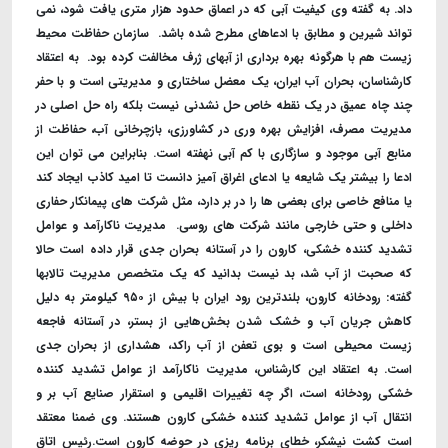
داد. به گفته وی کیفیت آبی که در اعماق حدود هزار متری یافت شود، نمی
تواند شیرین و مطابق با ادعاهای مطرح شده باشد. ‌ سازمان حفاظت محیط
زیست هم با هرگونه بهره برداری از آبهای ژرف مخالفت کرده بود. ‌ به اعتقاد
کارشناسان، بحران آب ایران، یک معضل ساختاری و مدیریتی است و با حفر
چند چاه عمیق در یک نقطه خاص حل نشدنی نیست بلکه راه حل اصلی در
مدیریت مصرف، افزایش بهره وری در کشاورزی، بازچرخانی آب، حفاظت از
منابع آبی موجود و سازگاری با کم آبی نهفته است. بنابراین می توان این
ادعا را بیشتر یک شایعه یا ادعای اغراق آمیز دانست تا امید کاذب ایجاد کند
یا منافع خاصی برای بعضی ها را در بر دارد، مثل شرکت های پیمانکار حفاری
داخلی و حتی خارجی مانند شرکت های روسی. ‌ مدیریت ناکارآمد و عوامل
تشدید کننده خشکی، کارون را در آستانه بحران جدی قرار داده است حالا
که صحبت از آب شد، بد نیست بدانید که یک متخصص مدیریت تالابها
گفته: رودخانه کارون، بلندترین رود ایران با بیش از ۹۵۰ کیلومتر به دلیل
کاهش جریان آب و خشک شدن بخش‌هایی از بستر، در آستانه فاجعه
زیست محیطی است و بوی تعفن از آب راکد، هشداری از بحران جدی
است. به اعتقاد این کارشناس، مدیریت ناکارآمد از عوامل تشدید کننده
خشکی رودخانه است، اگر چه تغییرات اقلیمی و استقرار صنایع آب بر و
انتقال آب از عوامل تشدید کننده خشکی کارون هستند. وی ضمنا معتقد
است کشت نیشکر، خطای برنامه ریزی در حوضه کارون است.رئیس اتاق