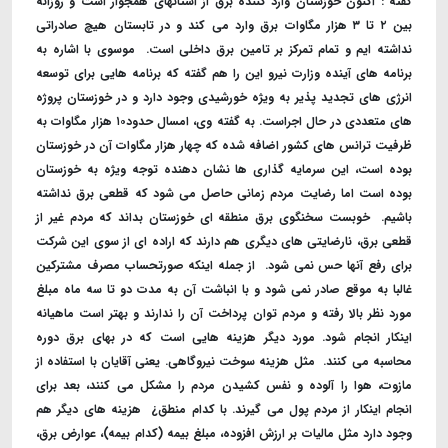
گفته : اکنون خوزستان وارد کننده برق از استانهای همجوار است و روزانه
بین ۲ تا ۳ هزار مگاوات برق وارد می کند و در تابستان هیچ صادراتی
نداشته ایم و تمام تمرکز بر تامین برق داخلی است. ‌ موسوی با اشاره به
برنامه های آینده وزارت نیرو این را هم گفته که برنامه هایی برای توسعه
انرژی های تجدید پذیر به ویژه خورشیدی وجود دارد و در خوزستان پروژه
های متعددی در حال اجراست. به گفته وی، امسال حدود۱۰ هزار مگاوات به
ظرفیت ترانس های کشور اضافه شده که چهار هزار مگاوات آن در خوزستان
بوده است، این سرمایه گذاری ها نشان دهنده توجه ویژه به خوزستان
بوده است اما رضایت مردم زمانی حاصل می شود که قطعی برق نداشته
باشیم. ‌ خوبست سخنگوی برق منطقه ای خوزستان بداند که مردم غیر از
قطعی برق، نارضایتی های دیگری هم دارند که اراده ای از سوی این شرکت
برای رفع آنها حس نمی شود. ‌ از جمله اینکه صورتحساب مصرف مشترکین
غالبا به موقع صادر نمی شود و با انباشت آن به مدت دو تا سه ماه مبلغ
مورد نظر بالا رفته و مردم توان پرداخت آن را ندارند و بهتر است ماهیانه
اینکار انجام شود. مورد دیگر هزینه هایی است که در بهای برق دوره
محاسبه می کنند. ‌ مثل هزینه سوخت نیروگاهی. یعنی آقایان با استفاده از
مازوت، هوا را آلوده و نفس کشیدن مردم را مشکل می کنند، بعد برای
انجام اینکار از مردم پول می گیرند. با کدام منطق¿ ‌ هزینه های دیگر هم
وجود دارد مثل مالیات بر ارزش افزوده، مبلغ بیمه (کدام بیمه)، عوارض برق،