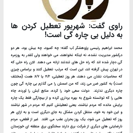
راوی گفت: شهریور تعطیل کردن ها
به دلیل بی چاره گی است!
محمد ابراهیم رئیسی پژوهشگر آب گفته: چه کمبود، چه بیش بود، هر دو
درکشور مدیریت نشده، نه اینکه نخواهند، می خواهند ولی آنقدر به روزمره
گی دچار شده اند که راه حل های تندتند ارائه می دهند. الان راه حلی که
در تهران پیش گرفته اند، این است که مرتب تعطیل کنند و براساس چیزی
که محاسبات نشان می دهند، هر روز تعطیلی، ۴/۲ یا ۶/۷ همت (مختلف
است) به کشور ضرر می زند، که من اسمش را می گذارم بی چاره گی چون
چاره دیگری ندارند. ‌ دولت سعی خود را کرده، منابع آبش را آورده، چاه
هایی را که توانسته شروع به بهره برداری کرده و از بیچارگی فقط یک چاره
برایش مانده که مردم نباشند، یعنی تعطیلش کنیم که مردم در شهر نباشند
و این خود به خود، منتقل کردن مشکل به جای دیگری است و به ازای هر
روز که تعطیل می شود، یک روز بحران عقب می افتد. ‌ غیر از قطعی، مردم
نارضایتی های دیگری از شرکت برق دارند سخنگوی برق منطقه ای خوزستان