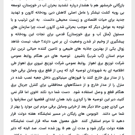
بازرگانی خرمشهر هم با هشدار درباره تشدید بحران آب در خوزستان، توسعه
بی رویه کشت نیشکر را عامل اصلی کاهش دبی رودخانه کارون و تهدید
جدید برای حیات اقتصادی و زیست محیطی دانست. ‌ به این ترتیب و با
توجه به عوامل دیگر که موجب بحرانی شدن کارون است، چرا سازمان های
مسئول (مثل آب و برق خوزستان) قدمی برای نجات این رودخانه و
پیشگیری از وخیم تر شدن وضعیت آن بر نمی دارند؟ حیف نیست شاهد
زوال یکی از بهترین جاذبه های طبیعی و تامین کننده حیاتی ترین نیاز
مردم استان (آب شرب) باشیم¿ ‌ توصیه های دیر هنگام روابط عمومی
شرکت توزیع برق اهواز ‌ روابط عمومی شرکت توزیع نیروی برق اهواز طی
اطلاعیه ای به شهروندان توصیه کرد که پس از قطع برق، وسایل برقی خود
را از مدار برق خارج کنند یا فیوزهای مینیاتوری داخل جعبه نصب شده در
منزل را از مدار خارج و از دستگاههای محافظتی برای کنترل جریال برق
هنگام قطع و وصل استفاده شود. ‌ دست شما درد نکند اخوی اما فکر نمی
کنید، دیر این توصیه ها را کردی¿ باید همان ابتدای قطعیها این سفارشها را
می کردی چون حالا دیگر بعد از خرابی وسایل برقی مردم این موارد را بهتر از
شما می دانند. ‌ اتوبوس های رایگان در مسیر نمایشگاه هفته دولت قرار
دهید تا مردم استقبال کنند ‌ طبق معمول همه ساله قرار است نمایشگاه
هفته دولت برگزار شود و مدت آن هم ۵ روز شده است. ‌صد البته که دایر