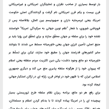
بار توسط بسیاری از صاحب نظران و تحلیلگران امریکائی و غیرامریکائی
قرن بیست و یکم قرن امریکائی نام گرفت و گردانندگان اصلی حکومت
امریکا، یعنی ابرسرمایه داران و صهیونیسم بین الملل، بلافاصله پس از
فروپاشی شوروی، با شعار “نظم نوین جهانی به سرکردگی امریکا” خواستند
نقشهِ خود را برای سلطه بر جهان محقّق سازند و برای تحقّق این رؤیا باید بر
منبع اصلی تأمین انرژی جهان یعنی خاورمیانه مسلط می شدند تا بتوانند
سایر کشورهای قدرتمند جهان را مطیع خود سازند، لیکن برای تسلّط بر
خاورمیانه دو مانع وجود داشت؛ یکی دین اکثریت مردم منطقه یعنی اسلام
که پیروان خود را از هرگونه سلطه پذیری منع می کند و دیگری جمهوری
اسلامی ایران که با ظهور خود در اواخر قرن، زلزله ای در ارکان استکبار جهانی
ایجاد کرده بود
.
برای رفع هر دو مانع، برنامه ریزان نظام سلطه طرح تروریستی بسیار
پیچیده ای را در امریکا پیاده کردند تا با بدنام کردن اسلام و مسلمانان،
همراهی افکار عمومی را در امریکا و سایر کشورهای جهان، برای شروع جنگ