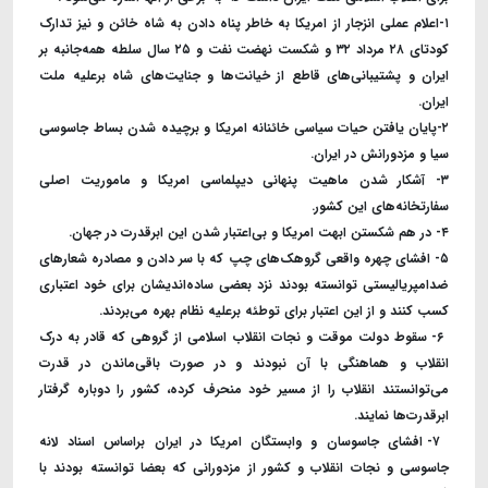
۱-اعلام عملی انزجار از امریکا به خاطر پناه دادن به شاه خائن و نیز تدارک
کودتای ۲۸ مرداد ۳۲ و شکست نهضت نفت و ۲۵ سال سلطه همه‌جانبه بر
ایران و پشتیبانی‌های قاطع از خیانت‌ها و جنایت‌های شاه بر‌علیه ملت
ایران.
۲-پایان یافتن حیات سیاسی خائنانه امریکا و برچیده شدن بساط جاسوسی
سیا و مزدورانش در ایران.
۳- آشکار شدن ماهیت پنهانی دیپلماسی امریکا و ماموریت اصلی
سفارتخانه‌های این کشور.
۴- در هم شکستن ابهت امریکا و بی‌اعتبار شدن این ابر‌قدرت در جهان.
۵- افشای چهره واقعی گروهک‌های چپ که با سر دادن و مصادره شعارهای
ضد‌امپریالیستی توانسته بودند نزد بعضی ساده‌اندیشان برای خود اعتباری
کسب کنند و از این اعتبار برای توطئه برعلیه نظام بهره می‌بردند.
۶- سقوط دولت موقت و نجات انقلاب اسلامی از گروهی که قادر به درک
انقلاب و هماهنگی با آن نبودند و در صورت باقی‌ماندن در قدرت
می‌توانستند انقلاب را از مسیر خود منحرف کرده، کشور را دوباره گرفتار
ابر‌قدرت‌ها نمایند.
۷- افشای جاسوسان و وابستگان امریکا در ایران براساس اسناد لانه
جاسوسی و نجات انقلاب و کشور از مزدورانی که بعضا توانسته بودند با