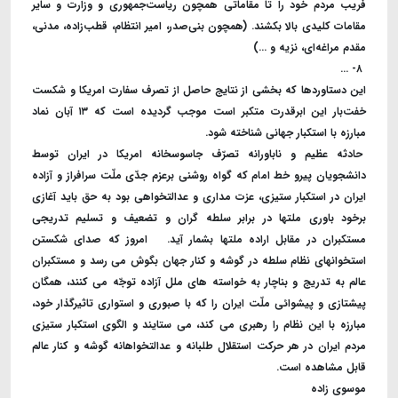
فریب مردم خود را تا مقاماتی همچون ریاست‌جمهوری و وزارت و سایر
مقامات کلیدی بالا بکشند. (همچون بنی‌صدر، امیر انتظام، قطب‌زاده، مدنی،
مقدم مراغه‌ای، نزیه و ...)
۸- ...
این دستاوردها که بخشی از نتایج حاصل از تصرف سفارت امریکا و شکست
خفت‌بار این ابر‌قدرت متکبر است موجب گردیده است که ۱۳ آبان نماد
مبارزه با استکبار جهانی شناخته شود.
حادثه عظیم و ناباورانه تصرّف جاسوسخانه امریکا در ایران توسط
دانشجویان پیرو خط امام که گواه روشنی برعزم جدّی ملّت سرافراز و آزاده
ایران در استکبار ستیزی، عزت مداری و عدالتخواهی بود به حق باید آغازی
برخود باوری ملتها در برابر سلطه گران و تضعیف و تسلیم تدریجی
مستکبران در مقابل اراده ملتها بشمار آید. امروز که صدای شکستن
استخوانهای نظام سلطه در گوشه و کنار جهان بگوش می رسد و مستکبران
عالم به تدریج و بناچار به خواسته های ملل آزاده توجّه می کنند، همگان
پیشتازی و پیشوائی ملّت ایران را که با صبوری و استواری تاثیرگذار خود،
مبارزه با این نظام را رهبری می کند، می ستایند و الگوی استکبار ستیزی
مردم ایران در هر حرکت استقلال طلبانه و عدالتخواهانه گوشه و کنار عالم
قابل مشاهده است
.
موسوی زاده