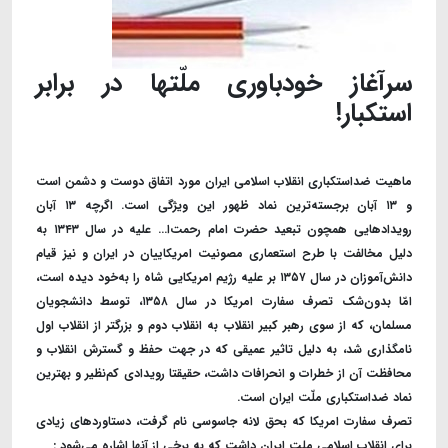
سرآغاز خودباوری ملّتها در برابر
استکبار!
ماهیت ضد‌استکباری انقلاب اسلامی ایران مورد اتفاق دوست و دشمن است
و ۱۳ آبان برجسته‌ترین نماد ظهور این ویژگی است. اگرچه ۱۳ آبان
رویدادهایی همچون تبعید حضرت امام رحمت‌ا... علیه در سال ۱۳۴۳ به
دلیل مخالفت با طرح استعماری مصونیت امریکاییان در ایران و نیز قیام
دانش‌آموزان در سال ۱۳۵۷ بر‌ علیه رژیم امریکایی شاه را به‌خود دیده است،
امّا بدون‌شک تصرف سفارت امریکا در سال ۱۳۵۸، توسط دانشجویان
مسلمان، که از سوی رهبر کبیر انقلاب به انقلاب دوم و بزرگتر از انقلاب اول
نامگذاری شد، به دلیل تاثیر عمیقی که در جهت حفظ و گسترش انقلاب و
محافظت آن از خطرات و انحرافات داشت، حقیقتا رویدادی کم‌نظیر و بهترین
نماد ضد‌استکباری ملّت ایران است.
تصرف سفارت امریکا که بحق لانه جاسوسی نام گرفت، دستاوردهای زیادی
برای انقلاب اسلامی ملت ایران داشت که به برخی از آنها اشاره می‌شود :