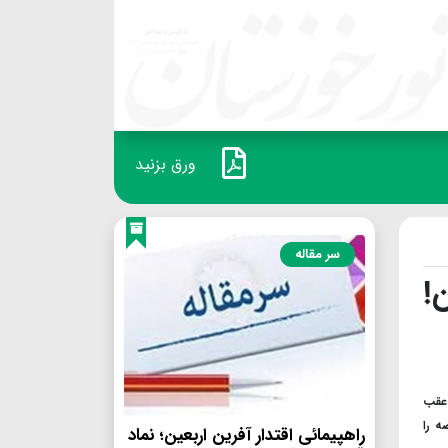
ورق بزنید
سر مقاله
!
 عقب
ه را
راهپیمائی اقتدار آفرین اربعین؛ نماد