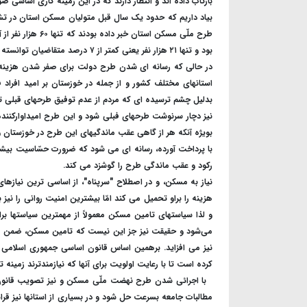
بازتاب داده اند و انتظار دارند که در این زمینه کاری اساسی صو
بود و تنها ۲۱ هزار نفر یعنی کمتر از ۷ درصد متقاضیان توانسته بودند به طرحهای تولید مسکن متصّل شوند.
در حالی که رسانه ای شدن طرح دولت برای صفر شدن هزینه
استانهای مختلف کشور و از جمله در خوزستان بر امید افراد 
بدلیل چشم ترسیده ای که مردم از عدم توفیق طرحهای قبلی 
نیز دچار سرنوشت طرحهای فبلی شود و این طرح امیداوارکننده ن
بویژه آنکه هر از گاهی عقب ماندگیهای این طرح در خوزستان و
با پرداخت آورده، رسانه ای می شود که ضرورت حسّاسیت بیشتر 
رکود و عقب ماندگی طرح را گوشزد می کند
.
نیاز به مسکن، و در اصطلاح "سرپناه"، از اساسی ترین نیازها
هزینه را براو تحمیل می کند امّا بیشترین امنیت روانی را نیز 
و لذا سیاستهای تامین مسکن معمولاً از مهمترین سیاستها برا
می‌شود و حقیقت نیز جز این نیست که تامین مسکن، ضمن کاه
نیز می افزاید.
برهمین اساس قانون اساسی جمهوری اسلامی ای
کرده است تا با رعایت اولویت برای آنها که نیازمندترند زمینه 
‌
با اجرائی شدن طرح نهضت ملّی مسکن و نیز تصویب قانون
مطالبات جامعه بسرعت حل شود و در بسیاری از استانها نیز قر