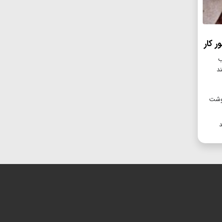
 کار
ب
د
ه ۲۵۰ هزار تن گوشت
د