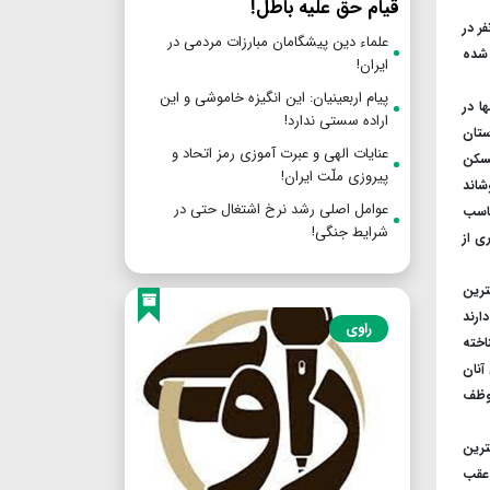
قیام حق علیه باطل!
ی طرح نهضت ملی مسکن استان از ثبت نام بیش از ۳۰۰ هزار نفر در
علماء دین پیشگامان مبارزات مردمی در
۳ هزار نفر افتتاح حساب شده
ایران!
پیام اربعینیان: این انگیزه خاموشی و این
ا در
اراده سستی ندارد!
ستان
عنایات الهی و عبرت آموزی رمز اتحاد و
مسکن
پیروزی ملّت ایران!
شاند
عوامل اصلی رشد نرخ اشتغال حتی در
ناسب
شرایط جنگی!
ی از
ترین
ارند
راوی
اخته
آنان
موظف
ترین
 عقب