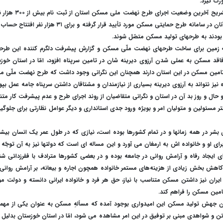
رت گیرد.
بیاد داریم که حدود یک سال قبل متولیان مسکن استان در تشریح آخرین وضعیت اجرا
طرح ملّی مسکن استان خبر داده بودند که تنها ۶۰ هزار نفر از آنان در سامانه طرح حمایتی مسکن مورد تأیید قرار گرفته و برای ۱
 زمین برای ساخت طرحهای نهضت ملّی مسکن و گزارش پیشرفت دلگرم کننده این طرحه
فاقد مسکن به عملی شدن آرزوی دیرینه شان در تامین سرپناه افزود، امّا در استان خوز
تامین مسکن در این استان دارند همچنان این نگرانی وجود داشت که طرح نهضت ملّی 
یز نتواند به آرزوی دیرینه بسیاری از نیازمندان و مشتاقان داشتن سرپناه جامه عمل بپو
 حال و روز بد آن در استان و نگرانی متقاضیان از روند اجرای طرح و عدم پیشرفت کار مت
مسئولین و متولیان امر و بویژه ورود جدی استانداری و دیگر عوامل نظارتی برای جلوگیر
ی بشر در همه زمانها و در تمام کشورها بوده است، نیازی که در طول عمر یک انسان بیش
برای او و خانواده اش به ارمغان می آورد و این مساله ای است که دولتها نیز به آن توجّه د
ی ایجاد رفاه و آرامش روانی در جامعه بوده و در بعضی کشورها مترادف با فقر‌زدائی شن
ش بخش زیادی از هزینه‌های مستمر خانواده همچون اجاره و بیعانه، بر آرامش روانی 
ران نیز داشتن مسکن متناسب با نیاز، حق هر فرد و خانواده ایرانی دانسته و دولت 
تامین مسکن را فراهم کند
.
 جهش تولید مسکن این امیدواری بوجود آمده که مسألهِ مسکن به عنوان یکی از مهم
ائن و شواهدی مبنی بر توفیق در این امر مشاهده می شود، امّا در استان خوزستان بدلیل