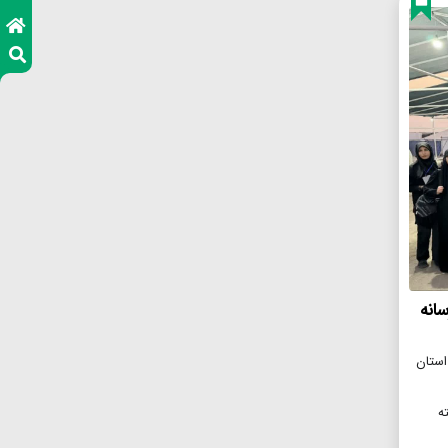
انه
 گمرکات استان
خته