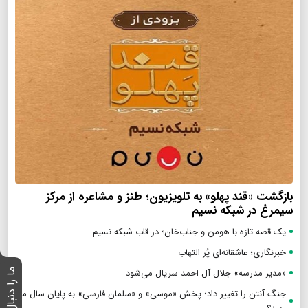
بازگشت «قند پهلو» به تلویزیون؛ طنز و مشاعره از مرکز
سیمرغ در شبکه نسیم
یک قصه تازه با هومن و جناب‌خان؛ در قاب شبکه نسیم
خبرنگاری؛ عاشقانه‌ای پُر التهاب
«مدیر مدرسه» جلال آل احمد سریال می‌شود
ما را دنبال کنید :
جنگ آنتن را تغییر داد؛ پخش «موسی» و «سلمان فارسی» به پایان سال می