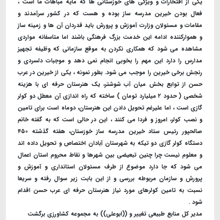
یکی از افتخارات و ویژگی های خوزستانی ها که مایه مباهات ما است ،
فعال بودن خیرین مدرسه ساز بوده و هست که در کشور سرآمدند و
مقامات و مسئولان وزارت آموزش و پرورش باید قدردان آن ها و زمینه ساز
و هموارکننده ادامه این خدمت بزرگ فرهنگی باشند اما متاسفانه مواردی
مشاهده می شود که همکاری نکردن به موقع سازمانی که وظیفه تجهیز
مدارس را دارد این مهم را بخوبی انجام نمی دهد و موجبات دلسردی و
رنجش برخی خیرین را موجب می شود. بطور نمونه ، یکی از خیرین در عرب
حسن از توابع بخش میان آب شوشتر، یک هنرستان حرفه ای با هزینه
شخصی ( حدود ۲ میلیارد تومان ) ساخته که راه اندازی آن معطل دو کولر
گازی است ، اما علیرغم تحویل دادن این هنرستان، دوماه است برای تامین
و نصب کولر، امروز و فردا می کنند ، این در حالی است که به گفته خانم
صالحپور رئیس ستاد خیرین مدرسه ساز خوزستان، هفته گذشته ۴۵۰
دستگاه کولر گازی دو تیکه به شهرستان آبادان اختصاص و تحویل داده اند
و معلوم نیست چرا چنین تبعیضی بین شهرها و نقاط محروم استان اعمال
می شود که جا دارد موضوع از طرف مسئولان استانداری و آموزش و
پرورش و سازمان مربوطه بررسی و از این بابت زیر سوال رفته و سریعا
نسبت به تامین کولرهای مورد نیاز هنرستان حرفه ای عرب حسن اقدام
شود .
مدیر کل منابع طبیعی تغییر و ((ابوعلی)) به مجموعه کشاورزی برگشت