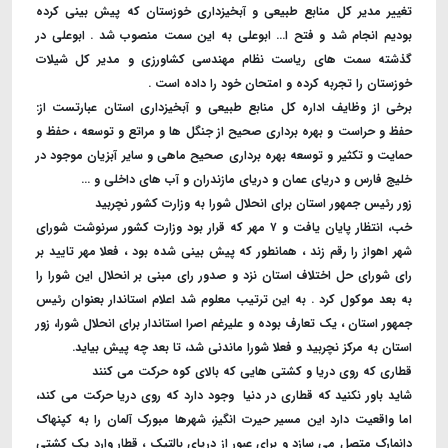
تغییر مدیر کل منابع طبیعی و آبخیزداری خوزستان که پیش بینی کرده
بودیم انجام شد و فتح ا... ابوعلی به این سمت منصوب شد . ابوعلی در
گذشته سمت های ریاست نظام مهندسی کشاورزی و مدیر کل شیلات
خوزستان را تجربه کرده و امتحان خود را داده است .
برخی از وظایف اداره کل منابع طبیعی و آبخیزداری استان عبارتست از:
حفظ و حراست و بهره برداری صحیح از جنگل ها و مراتع و توسعه ، حفظ و
حمایت و تکثیر و توسعه بهره برداری صحیح ماهی و سایر آبزیان موجود در
خلیج فارس و دریای عمان و دریای مازندران و آب های داخلی و ...
زور رئیس جمهور استان برای انحلال شورا به وزارت کشور نچربید
خب، انتظار پایان یافت و ۷ مهر که قرار بود وزارت کشور سرنوشت شورای
شهر اهواز را رقم زند ، همانطور که پیش بینی شده بود ، فعلا مهر تایید بر
رای شورای حل اختلاف استان نزد و صدور رای مبنی بر انحلال این شورا را
به بعد موکول کرد . به این ترتیب معلوم شد اعلام استاندار بعنوان رئیس
جمهور استان ، یک تعارف بوده و علیرغم اصرا استاندار برای انحلال شورا، زور
استان به مرکز نچربید و فعلا شورا ماندنی شد، تا بعد چه پیش بیاید.
قطاری که روی دریا و کشتی هایی که بالای کوه حرکت می کنند
شاید باور نکنید که قطاری در دنیا وجود دارد که روی دریا حرکت می کند،
اما واقعیت دارد این مسیر حیرت انگیز، شهرها مبورک آلمان را به کپنهاک
دانمارک متصل می سازد و برای عبور از دریای بالتیک ، قطار وارد یک کشتی