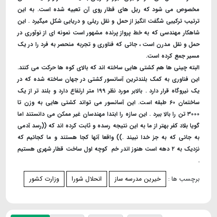
مخصوص می شود که ریل های قطار روی آن تعبیه شده است. به این
ترتیب ترکیبی شگفت انگیز از حمل و نقل ریلی و دریایی شکل میگیرد . این
شاهکار مهندسی که به خط پرواز پرنده مشهور است نمونه ای از نوآوری در
حمل و نقل مدرن است ، جائی که فناوری و تجربه منحصر به فرد را در یک
مسیر جمع کرده است.
البته چینی ها هم کشتی هایی ساخته اند که بالای کوه ها حرکت می کنند.
این فناوری به کمک بلندترین آسانسور کشتی در جهان ساخته شده که در
یک نیروگاه قرار دارد . بالابر مورد نظر ۱۹۹ متر ارتفاع دارد و بلند تر از یک
ساختمان ۶۰ طبقه است. این آسانسور می تواند کشتی هایی به وزن تا
۳۰۰۰ تن را بالا ببرد . این سازه را ابتدا مهندسان غیر ممکن می دانستند اما
گویا بلاد کفر بهتر از ما به این نتیجه رسده و ثابت کرده اند که ((رسد آدمی
به جائی که به جز خدا نبیند .)) واقعا آنها کجا هستند و ما کجائیم که
نزدیک به ۲ دهه است هنوز اندر خم کوچه اول ساخت قطار شهری هستیم
.
برچسب ها :
خيرين مدرسه ساز
انحلال شورا
وزارت كشور