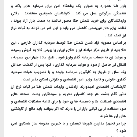
بازار طلا همواره به عنوان یک پناهگاه امن برای سرمایه های راکد و
نقدینگی سرگردان عمل می کند . کارشناسان همچنین معتقدند : وقتی
واردکنندگان برای خرید شمش طلا مجبور نباشند به سمت بازار آزاد بروند ،
تقاضا برای دلار غیررسمی کاهش می یابد و این امر می تواند به ثبات نرخ
ارز کمک کند .
بر اساس مصوبه آزاد شدن شمش طلا توسط سرمایه گذاران خارجی ، این
طلا باید از طریق مرکز مبادله ارز و طلای ایران یا بورس کالا به فروش رسیده
و عواید آن به حساب سرمایه گذار واریز شود . طبق ماده چهار این مصوبه ،
انتقال ارز حاصل از سود و عواید سرمایه گذاری ، تنها پس از گذشت حداقل
یک سال از تاریخ به کارگیری سرماسه وارده و با تصویب هیات سرمایه
گذاری خارجی و تایید وزیر امور اقتصادی و دارائی امکان پذیر است .
کارشناسان اقتصادی امیدوارند آزادشدن واردات شمش طلا در ثبات نرخ ارز
تاثیر گذار باشد، هر چند کاسبان تحریم و سوداگران پشت صحنه های
اقتصادی شیطنت ها و دسیسه ها ی خود را برای ادامه مشکلات اقتصادی و
سوء استفاده از بی ثباتی بازار ارز را دارند که اگر بتوانند باید مانع از کارشکنی
های آن ها شوند
چرا در تجهیز مدارس شهرها تبعیض و با خیرین مدرسه ساز همکاری نمی
شود ؟