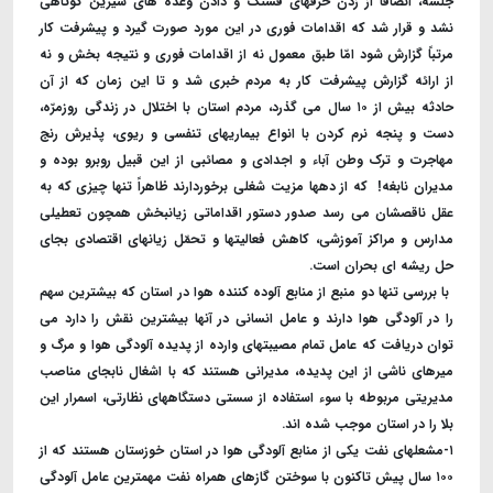
جلسه، انصافاً از زدن حرفهای قشنگ و دادن وعده های شیرین کوتاهی
نشد و قرار شد که اقدامات فوری در این مورد صورت گیرد و پیشرفت کار
مرتباً گزارش شود امّا طبق معمول نه از اقدامات فوری و نتیجه بخش و نه
از ارائه گزارش پیشرفت کار به مردم خبری شد و تا این زمان که از آن
حادثه بیش از ۱۰ سال می گذرد،
مردم استان با اختلال در زندگی روزمرّه،
دست و پنجه نرم کردن با انواع بیماریهای تنفسی و ریوی، پذیرش رنج
مهاجرت و ترک وطن آباء و اجدادی و مصائبی از این قبیل روبرو بوده و
مدیران نابغه! که از دهها مزیت شغلی برخوردارند ظاهراً تنها چیزی که به
عقل ناقصشان می رسد صدور دستور اقداماتی زیانبخش همچون تعطیلی
مدارس و مراکز آموزشی، کاهش فعالیتها و تحمّل زیانهای اقتصادی بجای
حل ریشه ای بحران است.
با بررسی تنها دو منبع از منابع آلوده کننده هوا در استان که بیشترین سهم
را در آلودگی هوا دارند و عامل انسانی در آنها بیشترین نقش را دارد می
توان دریافت که عامل تمام مصیبتهای وارده از پدیده آلودگی هوا و مرگ و
میرهای ناشی از این پدیده، مدیرانی هستند که با اشغال نابجای مناصب
مدیریتی مربوطه با سوء استفاده از سستی دستگاههای نظارتی، اسمرار این
بلا را در استان موجب شده اند.
۱-مشعلهای نفت یکی از منابع آلودگی هوا در استان خوزستان هستند که از
۱۰۰ سال پیش تاکنون با سوختن گازهای همراه نفت مهمترین عامل آلودگی