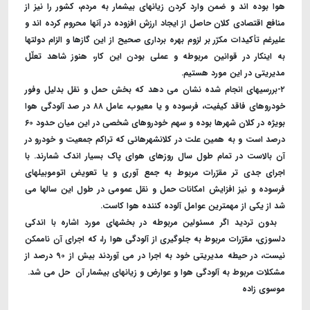
هوا بوده اند و ضمن وارد کردن زیانهای بیشمار به مردم، کشور را نیز از
منافع اقتصادی کلان حاصل از ایجاد ارزش افزوده در آنها محروم کرده اند و
علیرغم تأکیدات مکرّر بر لزوم بهره برداری صحیح از این گازها و الزام دولتها
به اینکار در قوانین مربوطه و عملی بودن این کار، هنوز شاهد تعلّل
مدیریتی در این مورد هستیم.
۲-بررسیهای انجام شده نشان می دهد که بخش حمل و نقل بدلیل وفور
خودروهای فاقد کیفیت، فرسوده و یا معیوب، عامل ۸۸ در صد آلودگی هوا
بویژه در کلان شهرها بوده و سهم خودروهای شخصی در این میان حدود ۶۰
درصد است و به همین علت در کلانشهرهائی که تراکم جمعیت و خودرو در
آن بالاست در تمام طول سال روزهای هوای پاک بسیار اندک شمارند
.
با
اجرای جدی تر مقرّرات مربوط به جمع آوری و یا تعویض اتوموبیلهای
فرسوده و نیز افزایش امکانات حمل و نقل عمومی در طول این سالها می
شد از یکی از مهمترین عوامل آلوده کننده هوا کاست.
بدون تردید اگر مسئولین مربوطه در بخشهای مورد اشاره با اندکی
دلسوزی، مقرّرات مربوط به جلوگیری از آلودگی هوا را، که اجرای آن ناممکن
نیست، در حیطه مدیریتی خود به اجرا در می آوردند بیش از ۹۰ درصد از
مشکلات مربوط به آلودگی هوا و عوارض و زیانهای بیشمار آن حل می شد.
موسوی زاده