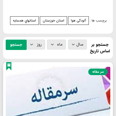
برچسب ها :
آلودگی هوا
استان خوزستان
استانهاي همسايه
جستجو بر
جستجو
اساس تاریخ
سر مقاله